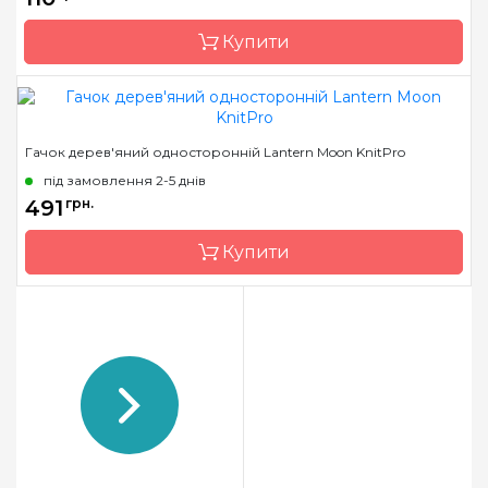
Тип гачка
односторонній
Купити
Бренд
KnitPro
Гачок дерев'яний односторонній Lantern Moon KnitPro
Країна виробник
Індія
під замовлення 2-5 днів
Матеріал
алюміній
491
грн.
Тип гачка
односторонній
Купити
Бренд
KnitPro
Країна виробник
Індія
Матеріал
Дерево
Тип гачка
односторонній