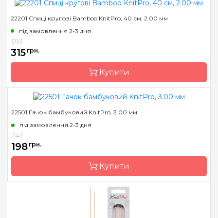
22201 Спиці кругові Bamboo KnitPro, 40 см, 2.00 мм
Бренд
KnitPro
під замовлення 2-3 дня
Країна виробник
Індія
393
Матеріал
Дерево
315
грн.
Тип гачка
туніський
Купити
Розмір
3.0 мм
Довжина
15 см
22501 Гачок бамбуковий KnitPro, 3.00 мм
Бренд
KnitPro
під замовлення 2-3 дня
Країна виробник
Індія
247
Тип спиць
кругові
198
грн.
Матеріал
бамбук
Купити
Розмір
2.0 мм
Довжина
40 см
Бренд
KnitPro