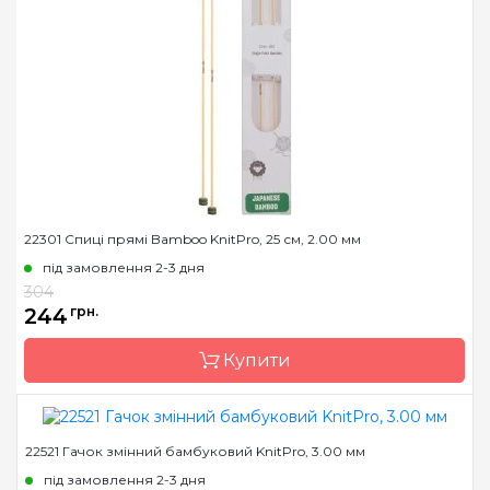
Країна виробник
Індія
Матеріал
бамбук
Тип гачка
односторонній
Розмір
3.0 мм
Довжина
15 см
22301 Спиці прямі Bamboo KnitPro, 25 см, 2.00 мм
під замовлення 2-3 дня
304
244
грн.
Купити
22521 Гачок змінний бамбуковий KnitPro, 3.00 мм
Бренд
KnitPro
під замовлення 2-3 дня
Країна виробник
Індія