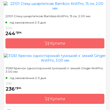
Бренд
KnitPro
22101 Спиці шкарпеткові Bamboo KnitPro, 15 см, 2.00 мм
Країна виробник
Індія
під замовлення 2-3 дня
Матеріал
Дерево
304
244
грн.
Тип гачка
односторонній
Розмір
3.0 мм
Купити
Довжина
15 см
Бренд
KnitPro
31261 Крючок односторонній туніський з`ємний Ginger KnitPro,
3.00 мм
Країна виробник
Індія
під замовлення 2-3 дня
Тип спиць
шкарпеткові
295
Матеріал
бамбук
236
грн.
Розмір
2.0 мм
Купити
Довжина
15 см