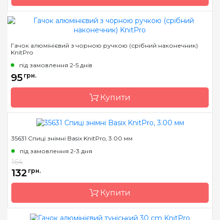
Бренд
KnitPro
Гачок алюмінієвий з чорною ручкою (срібний наконечник)
KnitPro
Країна виробник
Індія
під замовлення 2-5 днів
Тип спиць
прямі
95
грн.
Матеріал
Дерево
Купити
Розмір
5.5 мм
Довжина
35 см
35631 Спиці знімні Basix KnitPro, 3.00 мм
Бренд
KnitPro
під замовлення 2-3 дня
Країна виробник
Індія
164
Матеріал
алюміній
132
грн.
Тип гачка
односторонній
Купити