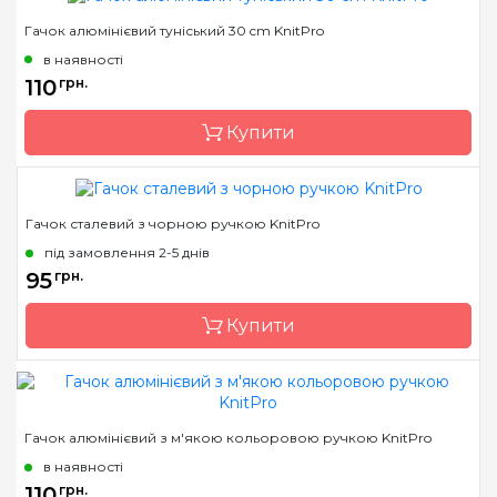
Гачок алюмінієвий туніський 30 cm KnitPro
Бренд
KnitPro
в наявності
Країна виробник
Індія
110
грн.
Тип спиць
знімні
Купити
Матеріал
Дерево
Розмір
3.0 мм
Довжина
11,5 см
Гачок сталевий з чорною ручкою KnitPro
Бренд
KnitPro
під замовлення 2-5 днів
Країна виробник
Індія
95
грн.
Матеріал
алюміній
Купити
Тип гачка
туніський
Бренд
KnitPro
Гачок алюмінієвий з м'якою кольоровою ручкою KnitPro
Країна виробник
Індія
в наявності
Матеріал
сталь
110
грн.