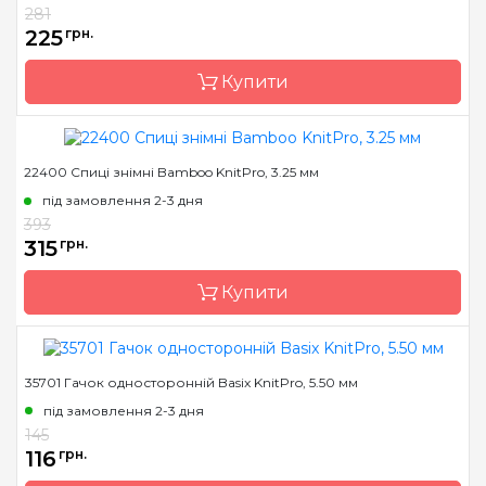
281
Тип спиць
прямі
225
грн.
Матеріал
бамбук
Купити
Розмір
2.0 мм
Довжина
25 см
22400 Спиці знімні Bamboo KnitPro, 3.25 мм
Бренд
KnitPro
під замовлення 2-3 дня
Країна виробник
Індія
393
Матеріал
бамбук
315
грн.
Тип гачка
туніський
Купити
Розмір
3.0 мм
Довжина
15 см
35701 Гачок односторонній Basix KnitPro, 5.50 мм
Бренд
KnitPro
під замовлення 2-3 дня
Країна виробник
Індія
145
Тип спиць
знімні
116
грн.
Матеріал
бамбук