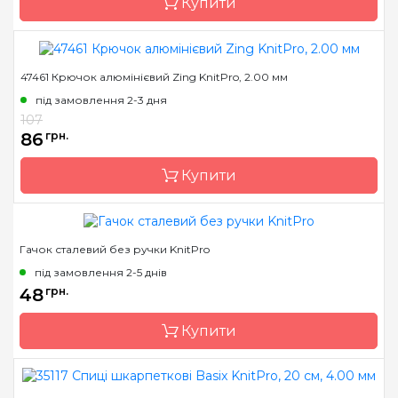
Купити
47461 Крючок алюмінієвий Zing KnitPro, 2.00 мм
Бренд
KnitPro
під замовлення 2-3 дня
Країна виробник
Індія
107
Матеріал
Дерево
86
грн.
Тип гачка
односторонній
Купити
Розмір
18.00 мм
Довжина
15,2 см
Гачок сталевий без ручки KnitPro
Бренд
KnitPro
під замовлення 2-5 днів
Країна виробник
Індія
48
грн.
Матеріал
алюміній
Купити
Тип гачка
односторонній
Розмір
2.0 мм
Довжина
15 см