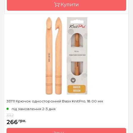
Купити
Розмір
3.25 мм
Довжина
11,5 см
Бренд
KnitPro
Країна виробник
Індія
Матеріал
Дерево
Тип гачка
односторонній
Розмір
5.5 мм
Довжина
15,2 см
35711 Крючок односторонній Basix KnitPro, 18.00 мм
під замовлення 2-3 дня
332
266
грн.