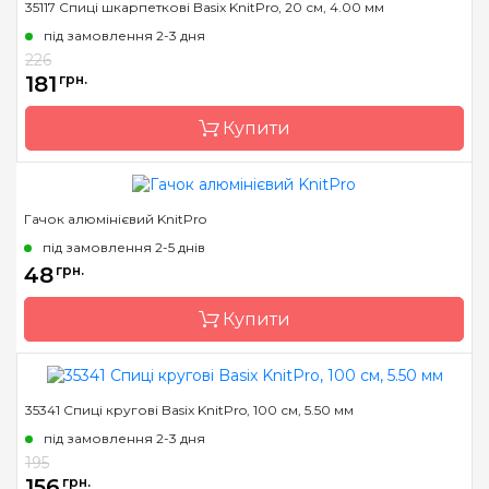
35117 Спиці шкарпеткові Basix KnitPro, 20 см, 4.00 мм
Бренд
KnitPro
під замовлення 2-3 дня
Країна виробник
Індія
226
Матеріал
сталь
181
грн.
Тип гачка
односторонній
Купити
Гачок алюмінієвий KnitPro
Бренд
KnitPro
під замовлення 2-5 днів
Країна виробник
Індія
48
грн.
Тип спиць
шкарпеткові
Купити
Матеріал
Дерево
Розмір
4.0 мм
Довжина
20 см
35341 Спиці кругові Basix KnitPro, 100 см, 5.50 мм
Бренд
KnitPro
під замовлення 2-3 дня
Країна виробник
Індія
195
Матеріал
алюміній
156
грн.