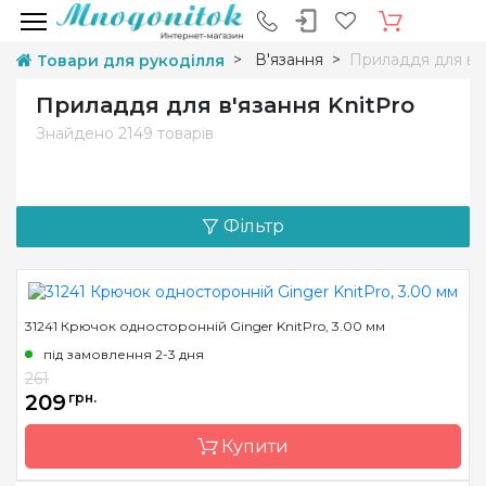
В'язання
Приладдя для в'
Товари для рукоділля
Приладдя для в'язання KnitPro
Знайдено
2149 товарів
Фільтр
31241 Крючок односторонній Ginger KnitPro, 3.00 мм
під замовлення 2-3 дня
261
209
грн.
Купити