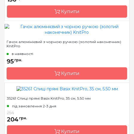
Тип гачка
односторонній
Купити
Бренд
KnitPro
Гачок алюмінієвий з чорною ручкою (золотий наконечник)
KnitPro
Країна виробник
Індія
в наявності
Тип спиць
кругові
95
грн.
Матеріал
Дерево
Купити
Розмір
5.5 мм
Довжина
100 см
35261 Спиці прямі Basix KnitPro, 35 см, 5.50 мм
Бренд
KnitPro
під замовлення 2-3 дня
Країна виробник
Індія
254
Матеріал
алюміній
204
грн.
Тип гачка
односторонній
Купити