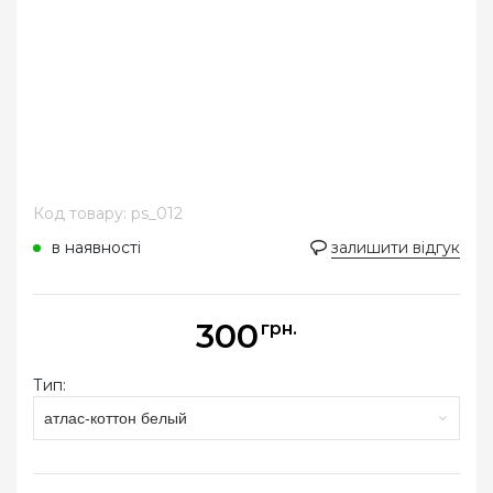
Код товару: ps_012
в наявності
залишити відгук
300
грн.
Тип:
атлас-коттон белый