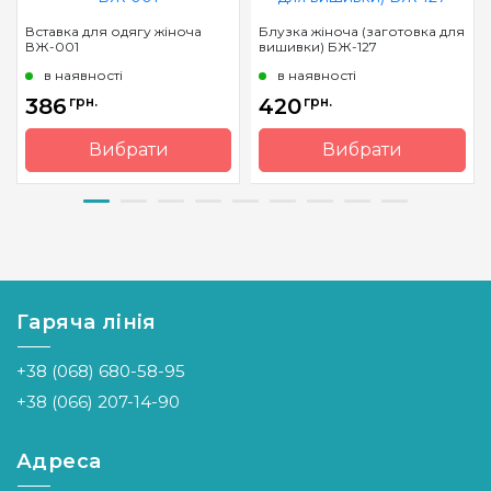
Вставка для одягу жіноча
Блузка жіноча (заготовка для
ВЖ-001
вишивки) БЖ-127
в наявності
в наявності
386
грн.
420
грн.
Вибрати
Вибрати
Бренд
Барвиста
Бренд
Барвиста
Вишиванка
Вишиванка
Країна
Україна
Країна
Україна
виробник
виробник
Гаряча лінія
+38 (068) 680-58-95
+38 (066) 207-14-90
Адреса