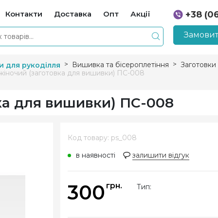
Контакти
Доставка
Опт
Акції
+38 (0
+38 (0
Замовит
Вишивка та бісероплетіння
Заготовки
и для рукоділля
жіночий (заготовка для вишивки) ПС-008
ка для вишивки) ПС-008
Код товару: ps_008
в наявності
залишити відгук
300
грн.
Тип: