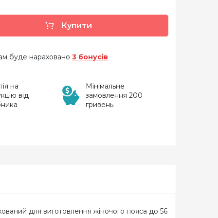
Купити
 вам буде нараховано
3 бонусів
тія на
Мінімальне
кцію від
замовлення 200
бника
гривень
хований для виготовлення жіночого пояса до 56