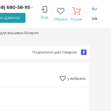
68) 680-58-95
RU
66) 207-14-90
Вхід
и дзвінок
UA
Обране
Кошик
 для вишивки бісером
Поділитися цим товаром:
у вибране