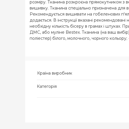
розміру. Тканина розкроєна прямокутником з ве
вишивку. Тканина спеціально призначена для ви
Рекомендується вишивати на гобеленових п'яльц
додається. В інструкції вказані рекомендовані 
необхідну кількість бісеру в грамах і штуках.
ДМС, або муліне Bestex. Тканина (на ваш вибір)
поліестер) білого, молочного, чорного кольору;
(склад 50% бавовна, 50% поліестер) білого, мол
Країна виробник
Категорія