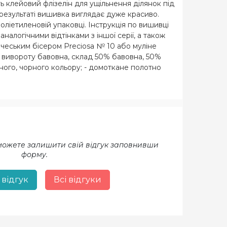
ь клейовий флізелін для ущільнення ділянок під
 результаті вишивка виглядає дуже красиво.
оліетиленовій упаковці. Інструкція по вишивці
налогічними відтінками з іншої серії, а також
 чеським бісером Preciosa № 10 або муліне
 з вивороту бавовна, склад 50% бавовна, 50%
чного, чорного кольору; - домоткане полотно
ого кольору.
 можете залишити свій відгук заповнивши
форму.
 відгук
Всі відгуки