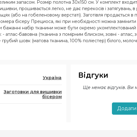
ликим запасом. Розмір полотна 30х150 см. У комплект входит
шивки, прошивається легко, не дає перекосів і затягувань, в
ях (або на гобеленовому верстаті). Заготівля продається в п
номера бісеру Прециоса, які при необхідності можна замінити а
 При бажанні набір тканини може бути окремо укомплектований
: - атлас-бавовна (тканина з помірним блиском, зовні - атлас,
 - грубий шовк (матова тканина, 100% поліестер) білого, моло
очного, чорного кольору; - льон 100% білого, молочного, чорн
Відгуки
Україна
Ще немає відгуків. Ви
Заготовки для вишивки
бісером
Додати