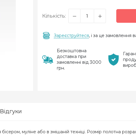
Кількість:
Зареєструйтеся
, і за це замовлення
Безкоштовна
Гаран
доставка при
проду
замовленні від 3000
виро
грн.
Відгуки
ісером, муліне або в змішаній техніці. Розмір полотна розра