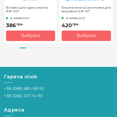
Вставка для одягу жіноча
Блузка жіноча (заготовка для
ВЖ-001
вишивки) БЖ-127
в наявності
в наявності
386
грн.
420
грн.
Вибрати
Вибрати
Бренд
Барвиста
Бренд
Барвиста
Вишиванка
Вишиванка
Країна
Україна
Країна
Україна
виробник
виробник
Гаряча лінія
+38 (068) 680-58-95
+38 (066) 207-14-90
Адреса