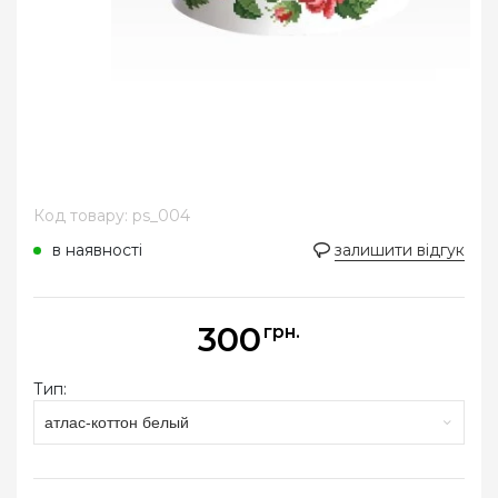
Код товару: ps_004
в наявності
залишити відгук
300
грн.
Тип:
атлас-коттон белый