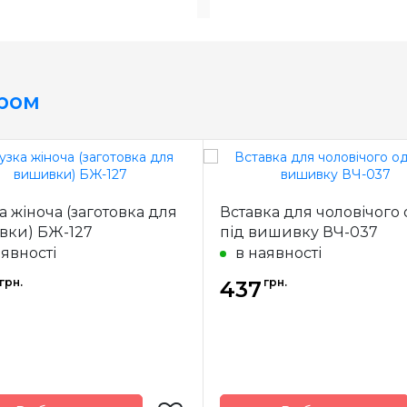
ером
а жіноча (заготовка для
Вставка для чоловічого
вки) БЖ-127
під вишивку ВЧ-037
аявності
в наявності
грн.
грн.
437