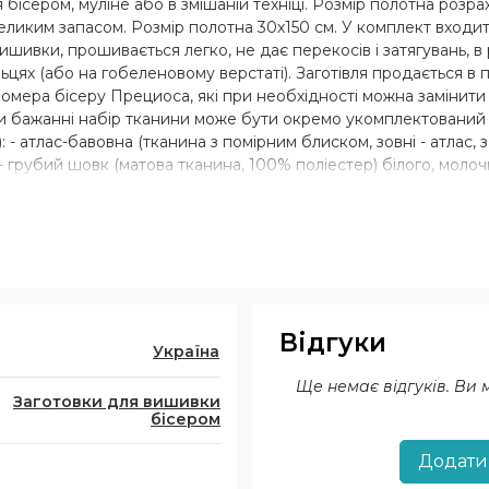
ісером, муліне або в змішаній техніці. Розмір полотна розра
ликим запасом. Розмір полотна 30х150 см. У комплект входит
шивки, прошивається легко, не дає перекосів і затягувань, в
ях (або на гобеленовому верстаті). Заготівля продається в п
номера бісеру Прециоса, які при необхідності можна замінити а
 При бажанні набір тканини може бути окремо укомплектований
: - атлас-бавовна (тканина з помірним блиском, зовні - атлас,
 - грубий шовк (матова тканина, 100% поліестер) білого, моло
очного, чорного кольору; - льон 100% білого, молочного, чорн
Відгуки
Україна
Ще немає відгуків. Ви
Заготовки для вишивки
бісером
Додати