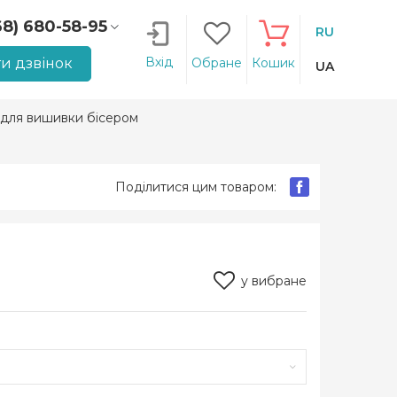
68) 680-58-95
RU
66) 207-14-90
Вхід
и дзвінок
Обране
Кошик
UA
 для вишивки бісером
Поділитися цим товаром:
у вибране