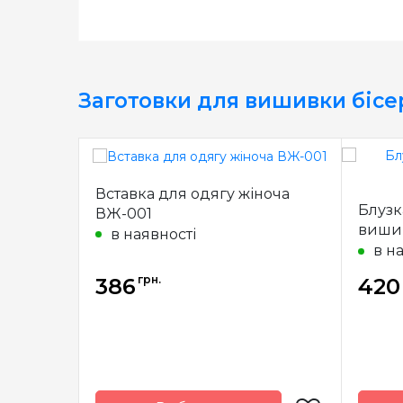
Заготовки для вишивки біс
Вставка для одягу жіноча
Блузк
ВЖ-001
виши
в наявності
в н
грн.
386
420