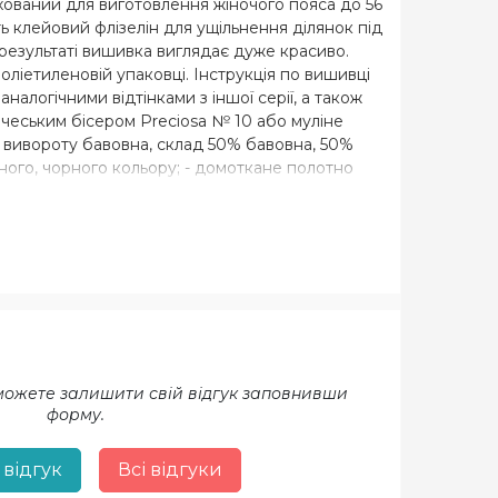
хований для виготовлення жіночого пояса до 56
ь клейовий флізелін для ущільнення ділянок під
 результаті вишивка виглядає дуже красиво.
оліетиленовій упаковці. Інструкція по вишивці
налогічними відтінками з іншої серії, а також
 чеським бісером Preciosa № 10 або муліне
 з вивороту бавовна, склад 50% бавовна, 50%
чного, чорного кольору; - домоткане полотно
ого кольору.
 можете залишити свій відгук заповнивши
форму.
 відгук
Всі відгуки