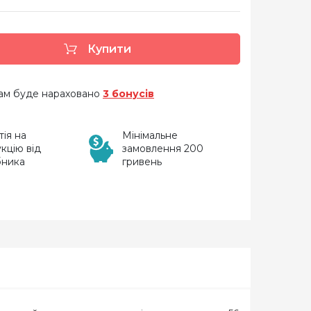
Купити
 вам буде нараховано
3 бонусів
тія на
Мінімальне
кцію від
замовлення 200
бника
гривень