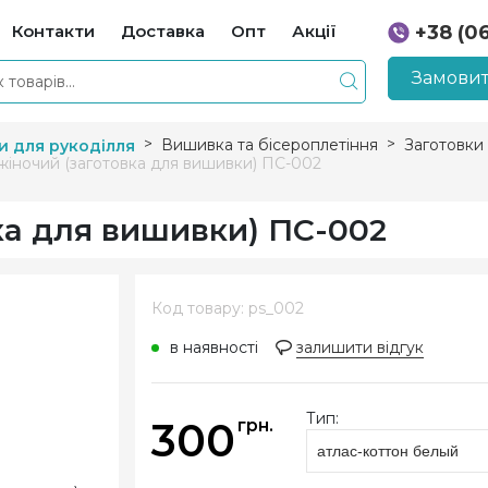
Контакти
Доставка
Опт
Акції
+38 (0
+38 (0
Замовит
Вишивка та бісероплетіння
Заготовки
и для рукоділля
жіночий (заготовка для вишивки) ПС-002
ка для вишивки) ПС-002
Код товару: ps_002
в наявності
залишити відгук
Тип:
300
грн.
атлас-коттон белый