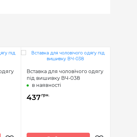
 одягу
Вставка для чоловічого одягу
Вставка
під вишивку ВЧ-038
під виш
в наявності
в наяв
грн.
грн
437
437