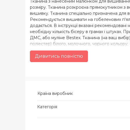
Тканина з нанесеним малюнком для вишивання б
розміру. Тканина розкроєна прямокутником з ве
вишивку. Тканина спеціально призначена для ви
Рекомендується вишивати на гобеленових п'яльц
додається. В інструкції вказані рекомендовані 
необхідну кількість бісеру в грамах і штуках.
ДМС, або муліне Bestex. Тканина (на ваш вибір)
поліестер) білого, молочного, чорного кольору;
(склад 50% бавовна, 50% поліестер) білого, мол
Дивитись повністю
Країна виробник
Категорія