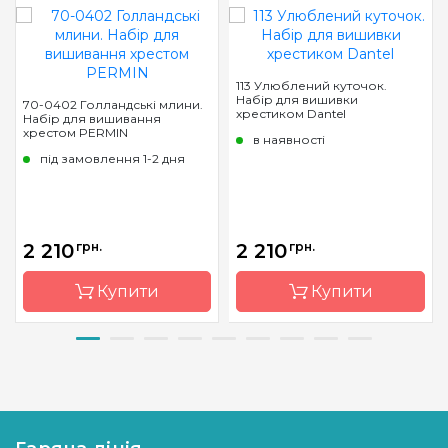
113 Улюблений куточок.
Набір для вишивки
70-0402 Голландські млини.
хрестиком Dantel
Набір для вишивання
хрестом PERMIN
в наявності
під замовлення 1-2 дня
2 210
грн.
2 210
грн.
Купити
Купити
Бренд
Permin
Бренд
Dantel
Країна
Данія
Країна
Україна
виробник
виробник