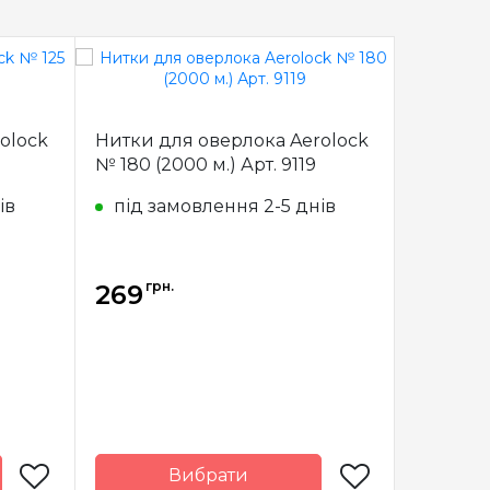
olock
Нитки для оверлока Aerolock
Нитки G
№ 180 (2000 м.) Арт. 9119
нитка з
ів
під замовлення 2-5 днів
ефектом
9806
під з
грн.
грн
269
280
Вибрати