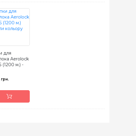
и для
лока Aerolock
 (1200 м.) -
грн.
1