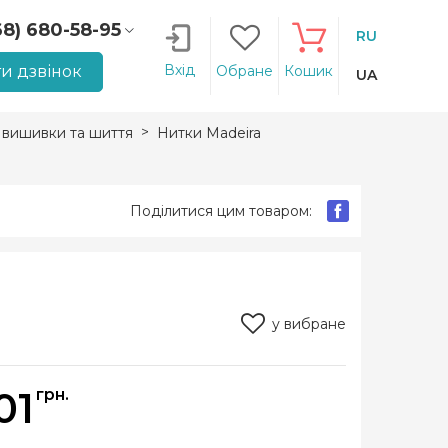
68) 680-58-95
RU
66) 207-14-90
Вхід
и дзвінок
Обране
Кошик
UA
 вишивки та шиття
Нитки Madeira
Поділитися цим товаром:
у вибране
01
грн.