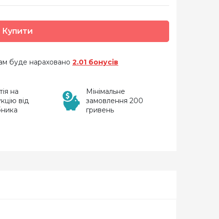
Купити
 вам буде нараховано
2.01 бонусів
тія на
Мінімальне
кцію від
замовлення 200
бника
гривень