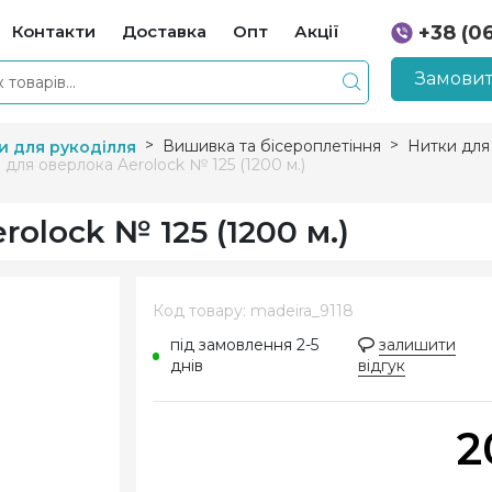
Контакти
Доставка
Опт
Акції
+38 (0
+38 (0
Замовит
Вишивка та бісероплетіння
Нитки для
и для рукоділля
 для оверлока Aerolock № 125 (1200 м.)
olock № 125 (1200 м.)
Код товару: madeira_9118
під замовлення 2-5
залишити
днів
відгук
2