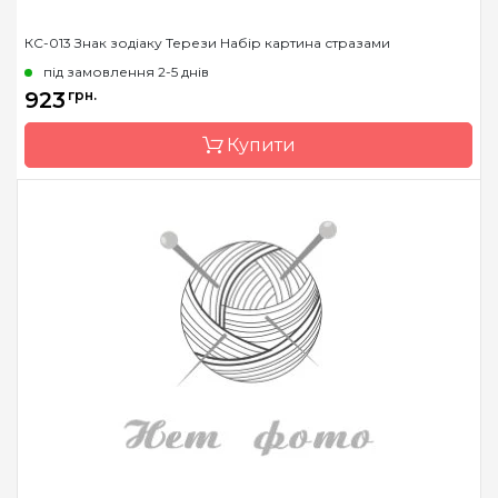
КС-013 Знак зодіаку Терези Набір картина стразами
під замовлення 2-5 днів
923
грн.
Купити
Бренд
Чарівна Мить
Країна виробник
Україна
Зашивання
часткова
Розмір
14.6x14.6 см
Каміння
стрази Preciosa