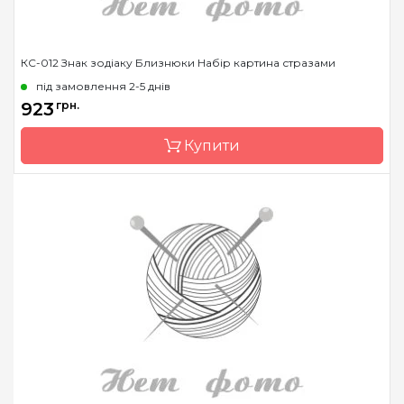
КС-012 Знак зодіаку Близнюки Набір картина стразами
під замовлення 2-5 днів
923
грн.
Купити
Бренд
Чарівна Мить
Країна виробник
Україна
Зашивання
часткова
Розмір
14.6x14.6 см
Каміння
стрази Preciosa