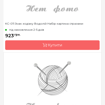
КС-011 Знак зодіаку Водолій Набір картина стразами
під замовлення 2-5 днів
923
грн.
Купити
Бренд
Чарівна Мить
Країна виробник
Україна
Зашивання
часткова
Розмір
14.6x14.6 см
Каміння
стрази Preciosa