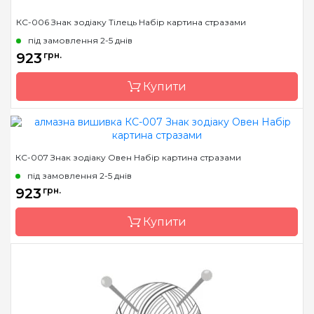
КС-006 Знак зодіаку Тілець Набір картина стразами
під замовлення 2-5 днів
923
грн.
Купити
Бренд
Чарівна Мить
КС-007 Знак зодіаку Овен Набір картина стразами
Країна виробник
Україна
під замовлення 2-5 днів
Зашивання
часткова
923
грн.
Розмір
14.6x14.6 см
Купити
Каміння
стрази Preciosa
Бренд
Чарівна Мить
Країна виробник
Україна