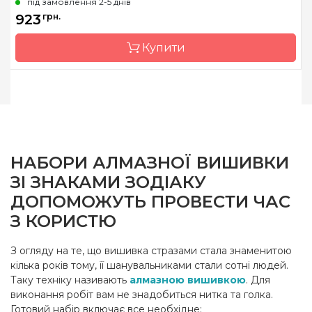
під замовлення 2-5 днів
923
грн.
Купити
Бренд
Чарівна Мить
Країна виробник
Україна
Зашивання
часткова
НАБОРИ АЛМАЗНОЇ ВИШИВКИ
Розмір
14.6x14.6 см
ЗІ ЗНАКАМИ ЗОДІАКУ
Каміння
стрази Preciosa
ДОПОМОЖУТЬ ПРОВЕСТИ ЧАС
З КОРИСТЮ
З огляду на те, що вишивка стразами стала знаменитою
кілька років тому, її шанувальниками стали сотні людей.
Таку техніку називають
алмазною вишивкою
. Для
виконання робіт вам не знадобиться нитка та голка.
Готовий набір включає все необхідне: