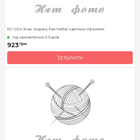
КС-004 Знак зодіаку Рак Набір картина стразами
під замовлення 2-5 днів
923
грн.
Купити
Бренд
Чарівна Мить
Країна виробник
Україна
Зашивання
часткова
Розмір
14.6x14.6 см
Каміння
стрази Preciosa