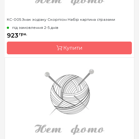
КС-005 Знак зодіаку Скорпіон Набір картина стразами
під замовлення 2-5 днів
923
грн.
Купити
Бренд
Чарівна Мить
Країна виробник
Україна
Зашивання
часткова
Розмір
14.6x14.6 см
Каміння
стрази Preciosa