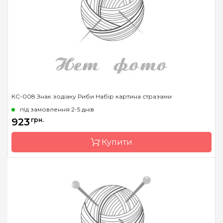
Зашивання
часткова
Розмір
14.6x14.6 см
Каміння
стрази Preciosa
КС-008 Знак зодіаку Риби Набір картина стразами
під замовлення 2-5 днів
923
грн.
Купити
Бренд
Чарівна Мить
Країна виробник
Україна
Зашивання
часткова