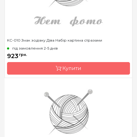
Каміння
стрази Preciosa
КС-010 Знак зодіаку Діва Набір картина стразами
під замовлення 2-5 днів
923
грн.
Купити
Бренд
Чарівна Мить
Країна виробник
Україна
Зашивання
часткова
Розмір
14.6x14.6 см
Каміння
стрази Preciosa