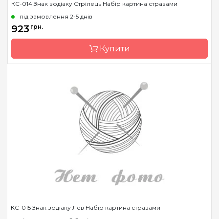
КС-014 Знак зодіаку Стрілець Набір картина стразами
під замовлення 2-5 днів
923
грн.
Купити
Бренд
Чарівна Мить
Країна виробник
Україна
Зашивання
часткова
Розмір
14.6x14.6 см
Каміння
стрази Preciosa
КС-015 Знак зодіаку Лев Набір картина стразами