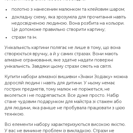
полотно з нанесеним малюнком та клейовим шаром;
докладну схему, яка зрозуміла для прочитання навіть
недосвідченою людиною. Вона розбита на кольори.
Це допоможе правильно створити картину;
стрази та ін.
Унікальність картини полягає не лише в тому, що вона
створюється вручну, а й у самих стразах. Вони мають
алмазне огранювання, яке здатне надати поверхні
унікальність. Завдяки цьому стрази сяють на світлі.
Купити набори алмазної вишивки «Знаки Зодіаку» можна
дорослій людині і навіть для дитини. У ньому немає
гострих предметів, тому малюк не поріжеться, не
вколеться і не подряпається. Все дуже просто. Набір
стане чудовим подарунком для майстра зі стажем або
для людини, яка раніше не пробувала працювати з цією
технікою.
Всі елементи набору характеризуються високою якістю.
У вас не виникне проблем із викладкою. Стрази не