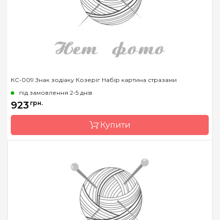
Розмір
14.6x14.6 см
Каміння
стрази Preciosa
КС-009 Знак зодіаку Козеріг Набір картина стразами
під замовлення 2-5 днів
923
грн.
Купити
Бренд
Чарівна Мить
Країна виробник
Україна
Зашивання
часткова
Розмір
14.6x14.6 см