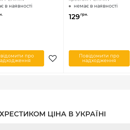
є в наявності
немає в наявності
ння
повна
Зашивання
н.
грн.
129
відомити про
Повідомити про
адходження
надходження
Permin
Бренд
Данія
Країна
ик
виробник
7х5 см
Розмір
AIDA Permin
Канва
AIDA 
№14
РЕСТИКОМ ЦІНА В УКРАЇНІ
ння
повна
Зашивання