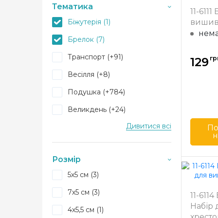
Бренд
Тематика
11-611
Країна
Біжутерія (1)
вишив
виробн
нема
Розмір
Брелок (7)
Канва
Транспорт (+91)
гр
129
Зашива
Весілля (+8)
Подушка (+784)
Великдень (+24)
Дивитися всі
Орнамент (+142)
По
н
Новий рік (+666)
Бренд
Розмір
Косметичка (+1)
Країна
5х5 см (3)
виробн
Тварини (+1967)
Розмір
7х5 см (3)
11-611
Для дітей (+310)
Набір
Канва
4х5,5 см (1)
Гороскоп (+21)
хрест