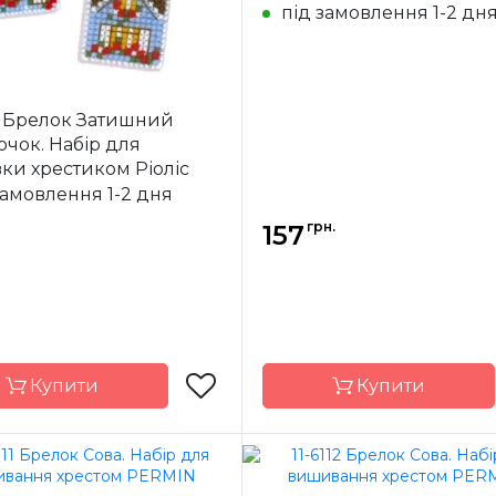
під замовлення 1-2 дн
С Брелок Затишний
чок. Набір для
и хрестиком Ріоліс
замовлення 1-2 дня
грн.
157
Купити
Купити