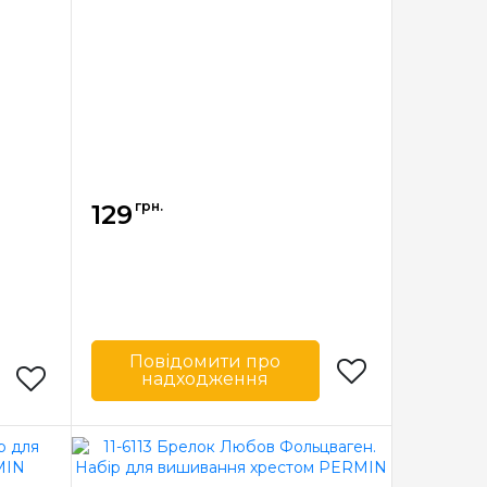
я
грн.
129
Повідомити про
надходження
Бренд
Permin
Країна
Данія
виробник