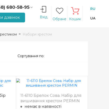
68) 680-58-95
RU
66) 207-14-90
Вхід
и дзвінок
UA
Обране
Кошик
рестиком
Набори хрестом
Сортування по:
бір
11-6110 Брелок Сова. Набір для
вишивання хрестом PERMIN
немає в наявності