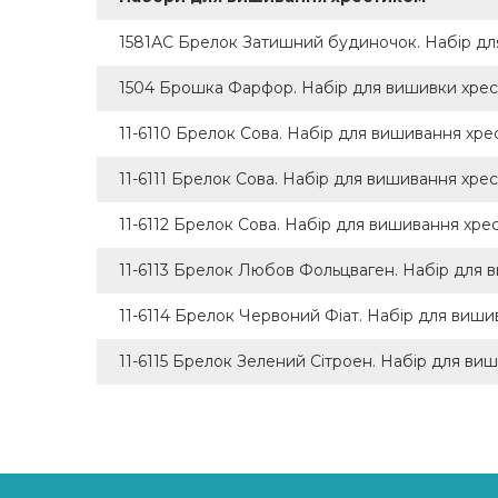
Пейзаж (+1342)
1581АС Брелок Затишний будиночок. Набір дл
Магніт (+12)
1504 Брошка Фарфор. Набір для вишивки хрес
Релігійні сюжети (+62)
11-6110 Брелок Сова. Набір для вишивання х
Маска для сну (+1)
Символіка (+27)
11-6111 Брелок Сова. Набір для вишивання хр
Метрика (+118)
11-6112 Брелок Сова. Набір для вишивання хр
Прикраса для квітів (+3)
11-6113 Брелок Любов Фольцваген. Набір для
Мішечки (+35)
11-6114 Брелок Червоний Фіат. Набір для ви
Фентезі (+152)
11-6115 Брелок Зелений Сітроен. Набір для в
Модульні картини (+15)
Години (+1)
Серветка (+1)