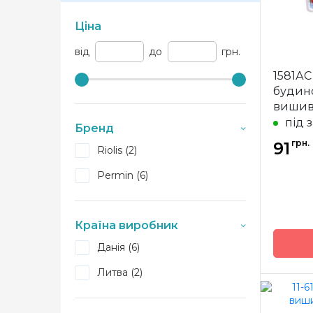
Ціна
від
до
грн.
1581А
будино
вишивк
під 
Бренд
грн.
91
Riolis (2)
Permin (6)
Країна виробник
Данія (6)
Литва (2)