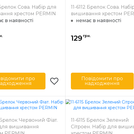
Riolis
Бренд
1 Брелок Сова. Набір для
11-6112 Брелок Сова. Набі
Литва
Країна
ання хрестом PERMIN
вишивання хрестом PE
ик
виробник
є в наявності
немає в наявності
4х5,5 см
Канва
Zw
Brit
Канва-пластик
н.
грн.
10
129
Зашивання
ча
ння
повна
відомити про
Повідомити про
адходження
надходження
Permin
Бренд
Данія
Країна
ик
виробник
5х5 см
Розмір
4 Брелок Червоний Фіат.
11-6115 Брелок Зелений
 для вишивання
Сітроен. Набір для виш
AIDA Permin
Канва
AIDA 
№14
ом PERMIN
хрестом PERMIN