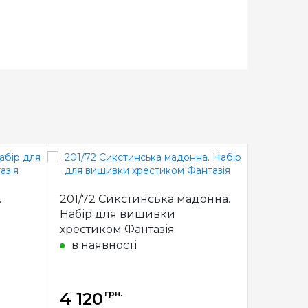
.
201/72 Сикстинська мадонна.
52-M004
Набір для вишивки
Набір д
хрестиком Фантазія
хрести
в наявності
під з
грн.
4 120
4 202