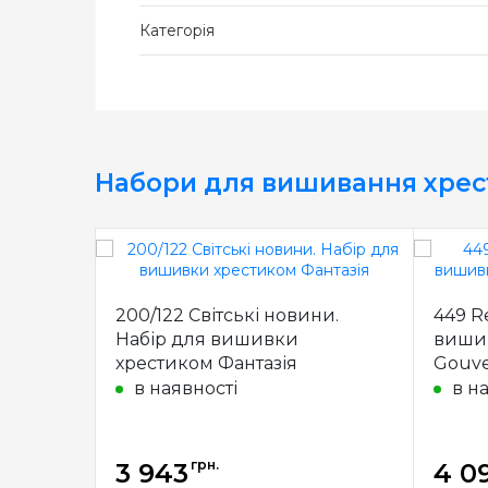
Категорія
Набори для вишивання хре
200/122 Світські новини.
449 R
Набір для вишивки
вишив
хрестиком Фантазія
Gouve
в наявності
в н
грн.
3 943
4 0