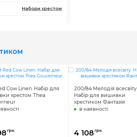
Набори хрестом
стиком
ed Cow Linen. Набір для
200/84 Мелодія всесвіту
ки хрестом Thea
Набір для вишивки
rneur
хрестиком Фантазія
аявності
в наявності
грн.
грн.
98
4 108