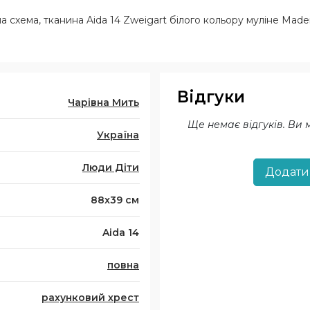
 схема, тканина Aida 14 Zweigart білого кольору муліне Madeira 
Відгуки
Чарівна Мить
Ще немає відгуків. Ви
Україна
Люди Діти
Додати
88x39 см
Aida 14
повна
рахунковий хрест