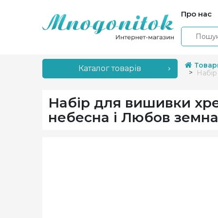
Про нас
Товар
Каталог товарів
Набір
Набір для вишивки хр
небесна і Любов земн