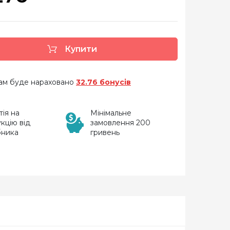
Купити
 вам буде нараховано
32.76 бонусів
тія на
Мінімальне
кцію від
замовлення 200
бника
гривень