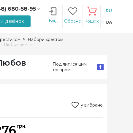
68) 680-58-95
RU
66) 207-14-90
Вхід
и дзвінок
Обране
Кошик
UA
рестиком
Набори хрестом
 і Любов земна
 Любов
Поділитися цим
товаром:
у вибране
276
грн.