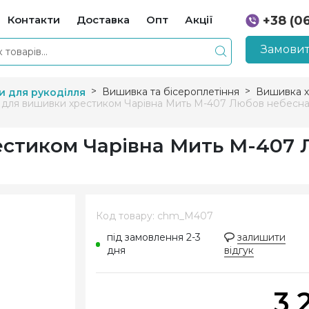
Контакти
Доставка
Опт
Акції
+38 (0
+38 (0
Замовит
Вишивка та бісероплетіння
Вишивка х
и для рукоділля
 для вишивки хрестиком Чарівна Мить М-407 Любов небесна
естиком Чарівна Мить М-407
а
Код товару: chm_M407
під замовлення 2-3
залишити
дня
відгук
3 