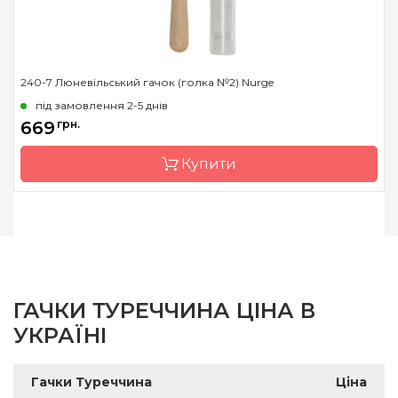
240-7 Люневільський гачок (голка №2) Nurge
під замовлення 2-5 днів
669
грн.
Купити
Бренд
Nurge
Країна виробник
Туреччина
Матеріал
сталь
ГАЧКИ ТУРЕЧЧИНА ЦІНА В
Тип гачка
люневільский
УКРАЇНІ
Гачки Туреччина
Ціна