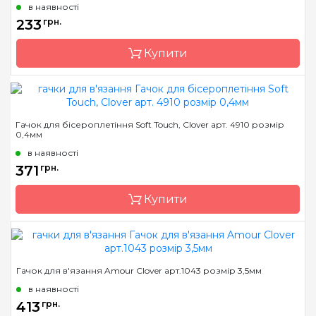
Країна виробник
Японія
в наявності
Матеріал
алюміній
233
грн.
Тип гачка
односторонній
Купити
Розмір
3.0 мм
Бренд
Clover
Гачок для бісероплетіння Soft Touch, Clover арт. 4910 розмір
0,4мм
Країна виробник
Японія
в наявності
Матеріал
алюміній
371
грн.
Тип гачка
односторонній
Купити
Розмір
4.5 мм
Бренд
Clover
Гачок для в'язання Amour Clover арт.1043 розмір 3,5мм
Країна виробник
Японія
в наявності
Матеріал
сталь
413
грн.