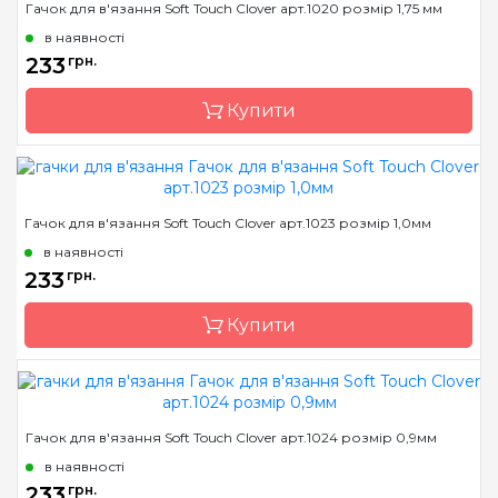
Гачок для в'язання Soft Touch Clover арт.1020 розмір 1,75 мм
Країна виробник
Японія
в наявності
Матеріал
алюміній
233
грн.
Тип гачка
односторонній
Купити
Розмір
6.0 мм
Бренд
Clover
Гачок для в'язання Soft Touch Clover арт.1023 розмір 1,0мм
Країна виробник
Японія
в наявності
Матеріал
сталь
233
грн.
Тип гачка
односторонній
Купити
Розмір
1.75 мм
Бренд
Clover
Гачок для в'язання Soft Touch Clover арт.1024 розмір 0,9мм
Країна виробник
Японія
в наявності
Матеріал
сталь
233
грн.