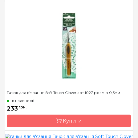
Бренд
Clover
Країна виробник
Японія
Матеріал
сталь
Тип гачка
односторонній
Розмір
0.6 мм
Гачок для в'язання Soft Touch Clover арт.1027 розмір 0,5мм
в наявності
233
грн.
Купити