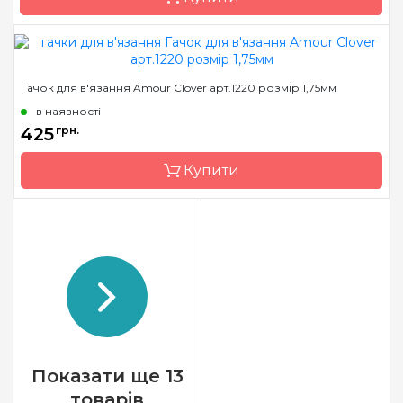
Бренд
Clover
Гачок для в'язання Amour Clover арт.1220 розмір 1,75мм
Країна виробник
Японія
в наявності
Матеріал
алюміній
425
грн.
Тип гачка
односторонній
Купити
Розмір
2.0 мм
Бренд
Clover
Країна виробник
Японія
Матеріал
сталь
Тип гачка
односторонній
Розмір
1.75 мм
Показати ще 13
товарів