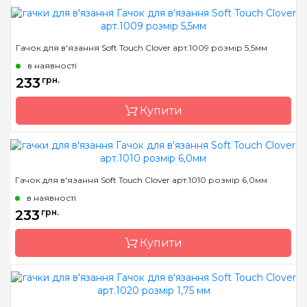
Бренд
Clover
Гачок для в'язання Soft Touch Clover арт.1009 розмір 5,5мм
Країна виробник
Японія
в наявності
Матеріал
алюміній
233
грн.
Тип гачка
односторонній
Купити
Розмір
5.0 мм
Бренд
Clover
Гачок для в'язання Soft Touch Clover арт.1010 розмір 6,0мм
Країна виробник
Японія
в наявності
Матеріал
алюміній
233
грн.
Тип гачка
односторонній
Купити
Розмір
5.5 мм
Бренд
Clover