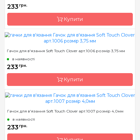
Матеріал
алюміній
233
грн.
Тип гачка
односторонній
Купити
Розмір
3.25 мм
Бренд
Clover
Гачок для в'язання Soft Touch Clover арт.1006 розмір 3,75 мм
Країна виробник
Японія
в наявності
Матеріал
алюміній
233
грн.
Тип гачка
односторонній
Купити
Розмір
3.5 мм
Бренд
Clover
Гачок для в'язання Soft Touch Clover арт.1007 розмір 4,0мм
Країна виробник
Японія
в наявності
Матеріал
алюміній
233
грн.
Тип гачка
односторонній
Купити