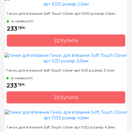
Бренд
Clover
Гачок для в'язання Soft Touch Clover арт.1030 розмір 2,5мм
Країна виробник
Японія
в наявності
Матеріал
сталь
233
грн.
Тип гачка
односторонній
Купити
Розмір
0.5 мм
Бренд
Clover
Гачок для в'язання Soft Touch Clover арт.1031 розмір 3,0мм
Країна виробник
Японія
в наявності
Матеріал
алюміній
233
грн.
Тип гачка
односторонній
Купити
Розмір
2.5 мм
Бренд
Clover
Гачок для в'язання Soft Touch Clover арт.1032 розмір 4,5мм