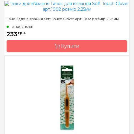
Бренд
Clover
Гачок для в'язання Soft Touch Clover арт.1002 розмір 2,25мм
Країна виробник
Японія
в наявності
Матеріал
алюміній
233
грн.
Тип гачка
односторонній
Купити
Розмір
2.0 мм
Бренд
Clover
Країна виробник
Японія
Матеріал
алюміній
Тип гачка
односторонній
Розмір
2.25 мм