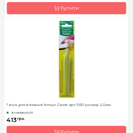
Тип гачка
односторонній
Купити
Розмір
0.4 мм
Бренд
Clover
Країна виробник
Японія
Матеріал
алюміній
Тип гачка
односторонній
Розмір
3.5 мм
Гачок для в'язання Amour Clover арт.1050 розмір 2,0мм
в наявності
413
грн.
Купити