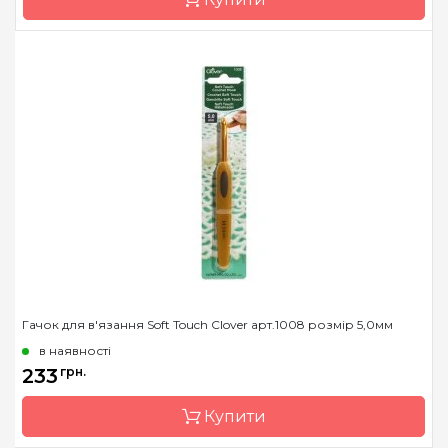
Розмір
3.75 мм
Бренд
Clover
Країна виробник
Японія
Матеріал
алюміній
Тип гачка
односторонній
Розмір
4.0 мм
Гачок для в'язання Soft Touch Clover арт.1008 розмір 5,0мм
в наявності
233
грн.
Купити