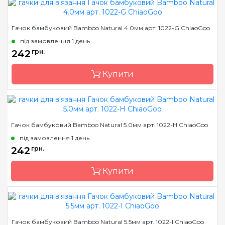
Бренд
ChiaoGoo/Чиа Гу
Гачок бамбуковий Bamboo Natural 4.0мм арт. 1022-G ChiaoGoo
Країна виробник
Китай
під замовлення 1 день
Матеріал
бамбук
242
грн.
Тип гачка
односторонній
Купити
Розмір
3.75 мм
Бренд
ChiaoGoo/Чиа Гу
Гачок бамбуковий Bamboo Natural 5.0мм арт. 1022-H ChiaoGoo
Країна виробник
Китай
під замовлення 1 день
Матеріал
бамбук
242
грн.
Тип гачка
односторонній
Купити
Розмір
4.0 мм
Бренд
ChiaoGoo/Чиа Гу
Гачок бамбуковий Bamboo Natural 5.5мм арт. 1022-I ChiaoGoo