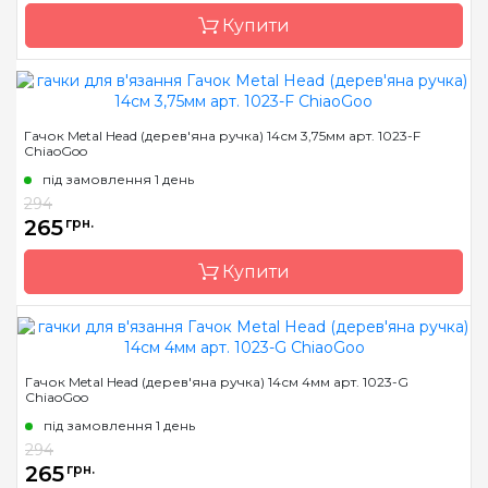
Тип гачка
односторонній
Купити
Розмір
6.0 мм
Бренд
ChiaoGoo/Чиа Гу
Гачок Metal Head (дерев'яна ручка) 14см 3,75мм арт. 1023-F
ChiaoGoo
Країна виробник
Китай
під замовлення 1 день
Матеріал
бамбук
294
Тип гачка
односторонній
265
грн.
Розмір
6.5 мм
Купити
Бренд
ChiaoGoo/Чиа Гу
Гачок Metal Head (дерев'яна ручка) 14см 4мм арт. 1023-G
ChiaoGoo
Країна виробник
Китай
під замовлення 1 день
Матеріал
алюміній
294
Тип гачка
односторонній
265
грн.