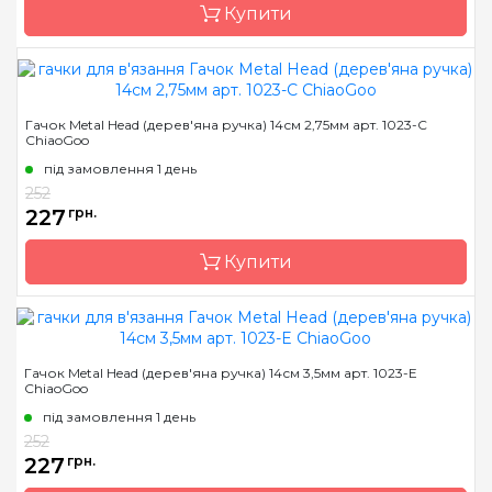
Купити
Довжина
14 см
Бренд
ChiaoGoo/Чиа Гу
Гачок Metal Head (дерев'яна ручка) 14см 2,75мм арт. 1023-C
ChiaoGoo
Країна виробник
Китай
під замовлення 1 день
Матеріал
сталь
252
Тип гачка
односторонній
227
грн.
Розмір
2.5 мм
Купити
Довжина
14 см
Бренд
ChiaoGoo/Чиа Гу
Гачок Metal Head (дерев'яна ручка) 14см 3,5мм арт. 1023-E
ChiaoGoo
Країна виробник
Китай
під замовлення 1 день
Матеріал
сталь
252
Тип гачка
односторонній
227
грн.
Розмір
2.75 мм