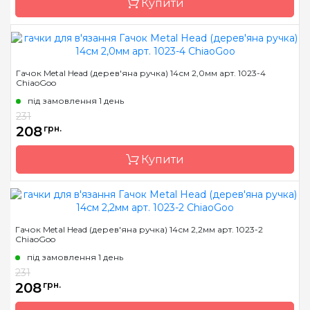
Купити
Довжина
14 см
Бренд
ChiaoGoo/Чиа Гу
Гачок Metal Head (дерев'яна ручка) 14см 2,0мм арт. 1023-4
ChiaoGoo
Країна виробник
Китай
під замовлення 1 день
Матеріал
сталь
231
Тип гачка
односторонній
208
грн.
Розмір
1.8 мм
Купити
Довжина
14 см
Бренд
ChiaoGoo/Чиа Гу
Гачок Metal Head (дерев'яна ручка) 14см 2,2мм арт. 1023-2
ChiaoGoo
Країна виробник
Китай
під замовлення 1 день
Матеріал
сталь
231
Тип гачка
односторонній
208
грн.
Розмір
2.0 мм