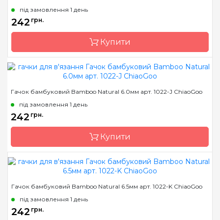
Країна виробник
Китай
під замовлення 1 день
Матеріал
бамбук
242
грн.
Тип гачка
односторонній
Купити
Розмір
5.0 мм
Бренд
ChiaoGoo/Чиа Гу
Гачок бамбуковий Bamboo Natural 6.0мм арт. 1022-J ChiaoGoo
Країна виробник
Китай
під замовлення 1 день
Матеріал
бамбук
242
грн.
Тип гачка
односторонній
Купити
Розмір
5.5 мм
Бренд
ChiaoGoo/Чиа Гу
Гачок бамбуковий Bamboo Natural 6.5мм арт. 1022-K ChiaoGoo
Країна виробник
Китай
під замовлення 1 день
Матеріал
бамбук
242
грн.