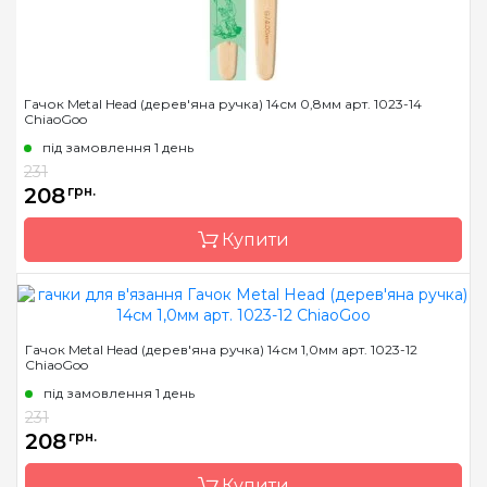
Довжина
14 см
Гачок Metal Head (дерев'яна ручка) 14см 0,8мм арт. 1023-14
ChiaoGoo
під замовлення 1 день
231
208
грн.
Купити
Бренд
ChiaoGoo/Чиа Гу
Гачок Metal Head (дерев'яна ручка) 14см 1,0мм арт. 1023-12
ChiaoGoo
Країна виробник
Китай
під замовлення 1 день
Матеріал
сталь
231
Тип гачка
односторонній
208
грн.
Розмір
0.8 мм
Купити