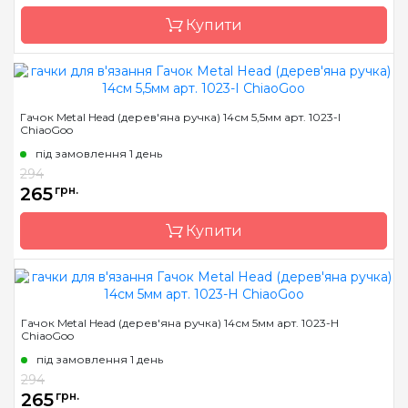
Розмір
3.75 мм
Купити
Довжина
14 см
Бренд
ChiaoGoo/Чиа Гу
Гачок Metal Head (дерев'яна ручка) 14см 5,5мм арт. 1023-I
ChiaoGoo
Країна виробник
Китай
під замовлення 1 день
Матеріал
алюміній
294
Тип гачка
односторонній
265
грн.
Розмір
4.0 мм
Купити
Довжина
14 см
Бренд
ChiaoGoo/Чиа Гу
Гачок Metal Head (дерев'яна ручка) 14см 5мм арт. 1023-H
ChiaoGoo
Країна виробник
Китай
під замовлення 1 день
Матеріал
алюміній
294
Тип гачка
односторонній
265
грн.