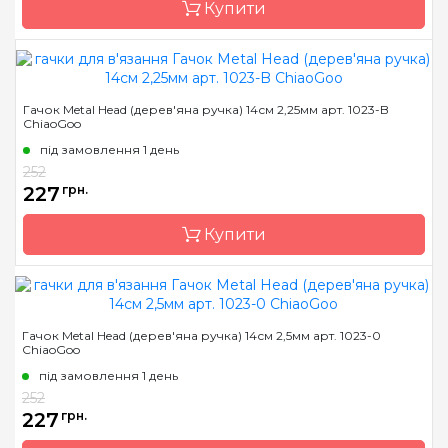
Купити
Довжина
14 см
Бренд
ChiaoGoo/Чиа Гу
Гачок Metal Head (дерев'яна ручка) 14см 2,25мм арт. 1023-B
ChiaoGoo
Країна виробник
Китай
під замовлення 1 день
Матеріал
сталь
252
Тип гачка
односторонній
227
грн.
Розмір
2.2 мм
Купити
Довжина
14 см
Бренд
ChiaoGoo/Чиа Гу
Гачок Metal Head (дерев'яна ручка) 14см 2,5мм арт. 1023-0
ChiaoGoo
Країна виробник
Китай
під замовлення 1 день
Матеріал
сталь
252
Тип гачка
односторонній
227
грн.
Розмір
2.25 мм