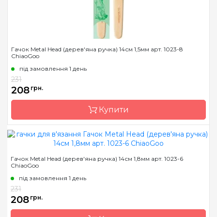
Довжина
14 см
Гачок Metal Head (дерев'яна ручка) 14см 1,5мм арт. 1023-8
ChiaoGoo
під замовлення 1 день
231
208
грн.
Купити
Бренд
ChiaoGoo/Чиа Гу
Гачок Metal Head (дерев'яна ручка) 14см 1,8мм арт. 1023-6
ChiaoGoo
Країна виробник
Китай
під замовлення 1 день
Матеріал
сталь
231
Тип гачка
односторонній
208
грн.
Розмір
1.5 мм