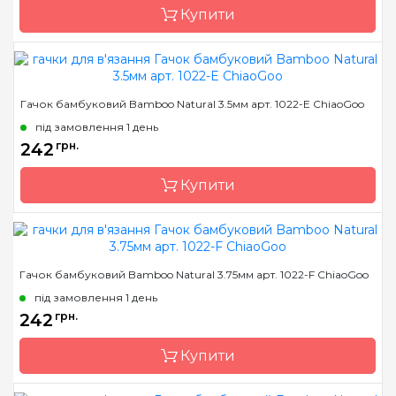
Купити
Довжина
14 см
Бренд
ChiaoGoo/Чиа Гу
Гачок бамбуковий Bamboo Natural 3.5мм арт. 1022-E ChiaoGoo
Країна виробник
Китай
під замовлення 1 день
Матеріал
алюміній
242
грн.
Тип гачка
односторонній
Купити
Розмір
3.5 мм
Довжина
14 см
Бренд
ChiaoGoo/Чиа Гу
Гачок бамбуковий Bamboo Natural 3.75мм арт. 1022-F ChiaoGoo
Країна виробник
Китай
під замовлення 1 день
Матеріал
бамбук
242
грн.
Тип гачка
односторонній
Купити
Розмір
3.5 мм