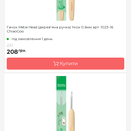
Гачок Metal Head (дерев'яна ручка) 14см 0,6мм арт. 1023-16
ChiaoGoo
під замовлення 1 день
231
208
грн.
Купити
Бренд
ChiaoGoo/Чиа Гу
Країна виробник
Китай
Матеріал
сталь
Тип гачка
односторонній
Розмір
0.6 мм