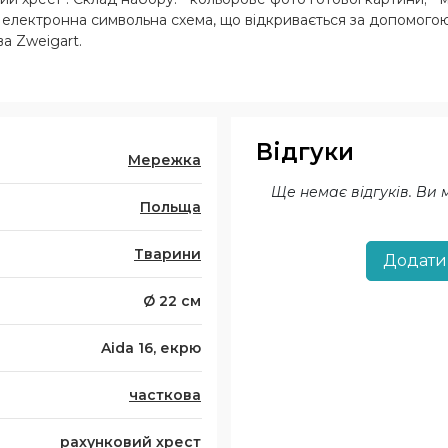
 - електронна символьна схема, що відкривається за допомого
ва Zweigart.
Відгуки
Мережка
Ще немає відгуків. Ви
Польща
Тварини
Додати
Ø 22 см
Aida 16, екрю
часткова
рахунковий хрест