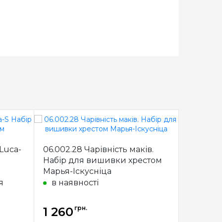
Luca-
06.002.28 Чарівність маків.
B576 Зб
Набір для вишивки хрестом
Набір 
Марья-Іскусніца
хрести
я
в наявності
під з
грн.
1 260
1 260