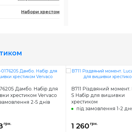
Набори хрестом
стиком
76205 Дамбо. Набір для
B711 Різдвяний момент. 
ки хрестиком Vervaco
S Набір для вишивки
хрестиком
 замовлення 2-5 днів
під замовлення 1-2 дн
грн.
грн.
8
1 260