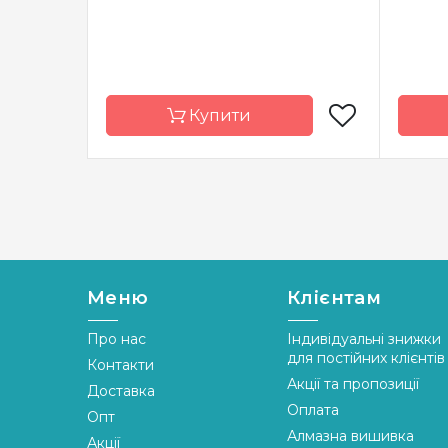
Купити
Бренд
LanArte
Брен
Країна
Бельгія
Країна
виробник
вироб
Розмір
20x24 см
Розмі
Меню
Клієнтам
Канва
льон № 27
Канва
Zweigart
Про нас
Індивідуальні знижки
для постійних клієнтів
Контакти
Зашивання
часткова
Зашив
Акції та пропозиції
Доставка
Оплата
Опт
Алмазна вишивка
Акції