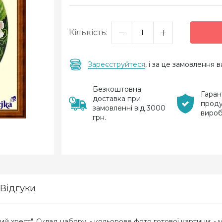
Кількість:
Зареєструйтеся
, і за це замовлення
Безкоштовна
Гаран
доставка при
проду
замовленні від 3000
виро
грн.
Відгуки
ий хрест". Склад набору: - кольорове фото готової картини; - 