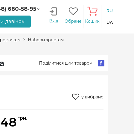
68) 680-58-95
RU
66) 207-14-90
Вхід
и дзвінок
Обране
Кошик
UA
рестиком
Набори хрестом
а
Поділитися цим товаром:
у вибране
048
грн.