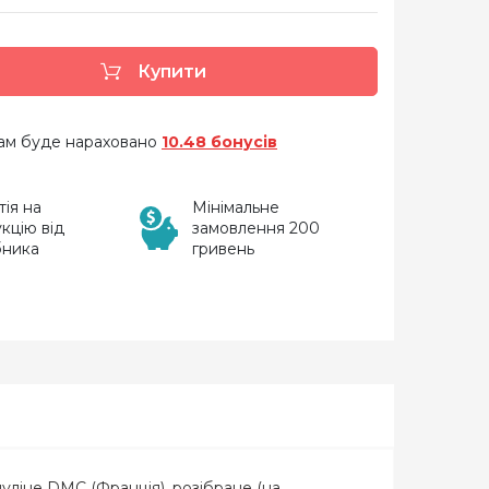
Купити
 вам буде нараховано
10.48 бонусів
тія на
Мінімальне
кцію від
замовлення 200
бника
гривень
муліне DMC (Франція), розібране (на