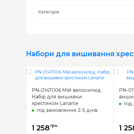
Категорія
Набори для вишивання хре
PN-0147006 Мій велосипед.
PN-01
Набір для вишивки
вишив
хрестиком Lanarte
під
під замовлення 2-5 днів
грн.
1 258
1 25