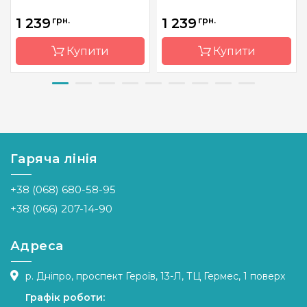
1 239
грн.
1 239
грн.
Купити
Купити
Бренд
Dimensions
Бренд
Dimensions
Країна
Китай
Країна
Китай
виробник
виробник
Гаряча лінія
Розмір
35х28 см
Розмір
45х18 см
Канва
Aida 14
Канва
Aida 14
+38 (068) 680-58-95
Зашивання
повна
Зашивання
часткова
+38 (066) 207-14-90
Адреса
р. Дніпро, проспект Героїв, 13-Л, ТЦ Гермес, 1 поверх
Графік роботи: