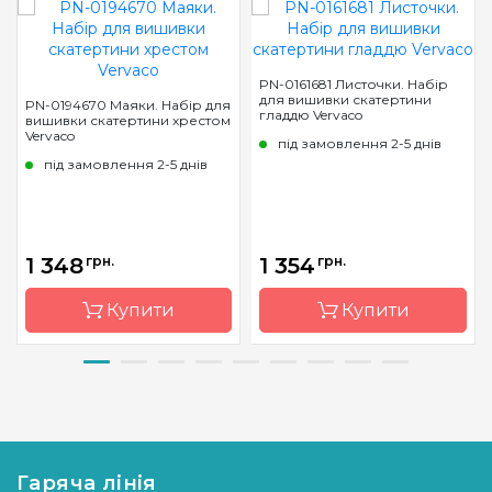
PN-0161681 Листочки. Набір
для вишивки скатертини
PN-0194670 Маяки. Набір для
гладдю Vervaco
вишивки скатертини хрестом
Vervaco
під замовлення 2-5 днів
під замовлення 2-5 днів
1 348
грн.
1 354
грн.
Купити
Купити
Бренд
Vervaco
Бренд
Vervaco
Країна
Бельгія
Країна
Бельгія
виробник
виробник
Гаряча лінія
Матеріал
бавовна
Матеріал
бавовна