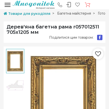
Багетна майстерня
Готові
Товари для рукоділля
Дерев'яна багетна рама r057012511
705х1205 мм
Поділитися цим товаром: