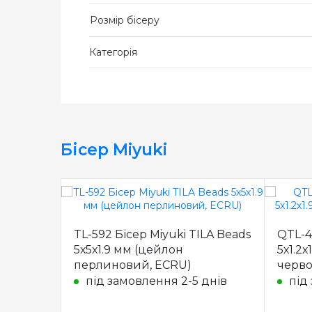
Розмір бісеру
Категорія
Бісер Miyuki
TL-592 Бісер Miyuki TILA Beads
QTL-4
5х5х1.9 мм (цейлон
5х1.2х
перлиновий, ECRU)
черв
під замовлення 2-5 днів
під