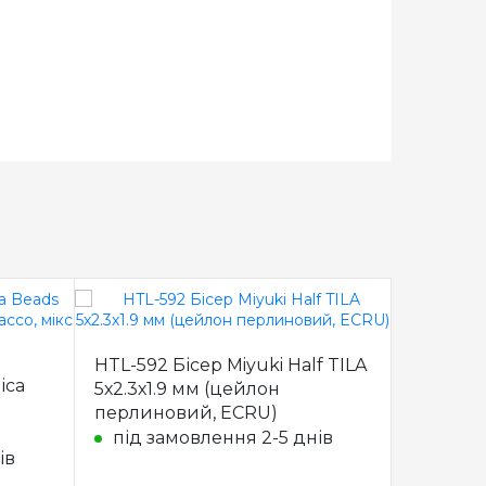
HTL-592 Бісер Miyuki Half TILA
DB-1685 
ica
5х2.3х1.9 мм (цейлон
Beads 1
перлиновий, ECRU)
бордов
під замовлення 2-5 днів
під з
ів