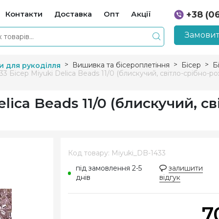
Контакти
Доставка
Опт
Акції
+38 (0
+38 (0
Замовит
Вишивка та бісероплетіння
Бісер
Б
и для рукоділля
3 Бісер Miyuki Delica Beads 11/0 (блискучий, світло-срібно-р
lica Beads 11/0 (блискучий, св
Код товару: Miyuki_DB-1433
під замовлення 2-5
залишити
днів
відгук
7