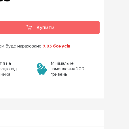
Купити
 вам буде нараховано
7.03 бонусів
тія на
Мінімальне
кцію від
замовлення 200
бника
гривень