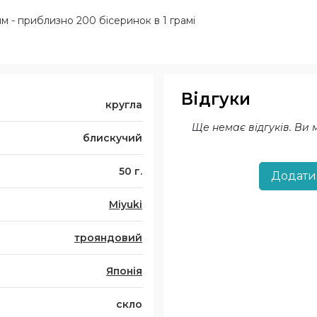
8 мм - приблизно 200 бісеринок в 1 грамі
Відгуки
кругла
Ще немає відгуків. Ви
блискучий
50 г.
Додати
Miyuki
трояндовий
Японія
скло