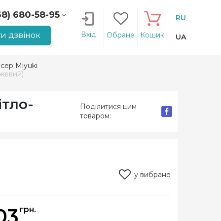
68) 680-58-95
RU
66) 207-14-90
Вхід
и дзвінок
Обране
Кошик
UA
ісер Miyuki
ожевий)
ітло-
Поділитися цим
товаром:
у вибране
03
грн.