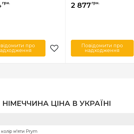
грн.
грн.
4
2 877
відомити про
Повідомити про
адходження
надходження
Prym
Бренд
Німеччина
Країна
Нім
ик
виробник
 НІМЕЧЧИНА ЦІНА В УКРАЇНІ
, колір м'яти Prym