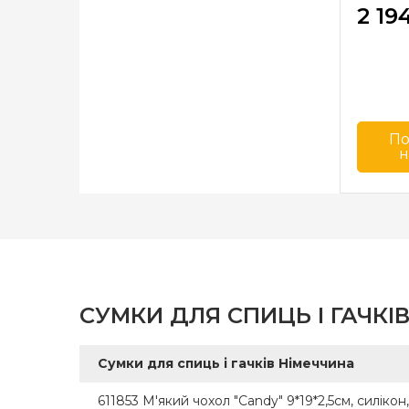
2 19
По
н
Бренд
Країна
виробн
СУМКИ ДЛЯ СПИЦЬ І ГАЧКІВ
Сумки для спиць і гачків Німеччина
611853 М'який чохол "Candy" 9*19*2,5см, силікон