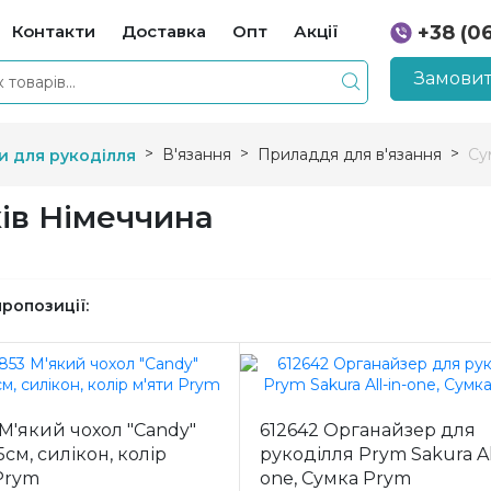
Контакти
Доставка
Опт
Акції
+38 (0
+38 (0
Замовит
В'язання
Приладдя для в'язання
Су
и для рукоділля
ків Німеччина
пропозиції:
 М'який чохол "Candy"
612642 Органайзер для
5см, силікон, колір
рукоділля Prym Sakura Al
Prym
one, Сумка Prym