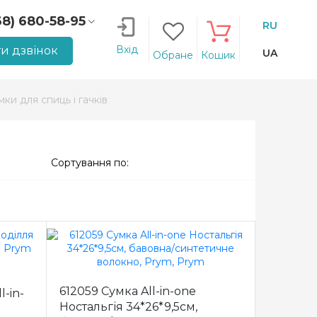
68) 680-58-95
RU
66) 207-14-90
Вхід
и дзвінок
UA
Обране
Кошик
мки для спиць і гачків
Сортування по:
612059 Сумка All-in-one
l-in-
Ностальгія 34*26*9,5см,