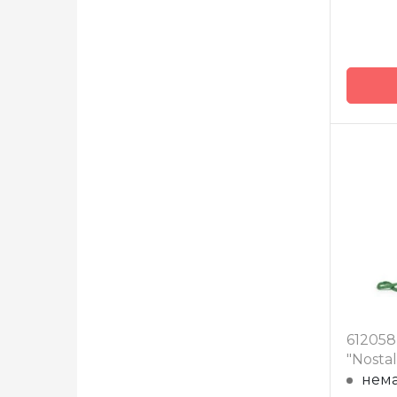
Бренд
Країна
виробн
612058
"Nostal
нема