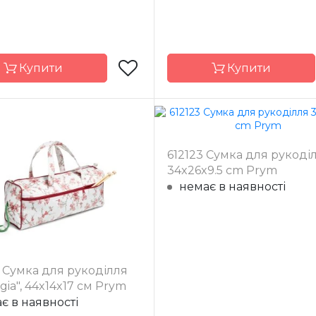
Купити
Купити
Prym
Бренд
612123 Сумка для рукоді
Німеччина
Країна
Нім
34x26x9.5 cm Prym
ик
виробник
немає в наявності
 Сумка для рукоділля
gia", 44x14x17 см Prym
є в наявності