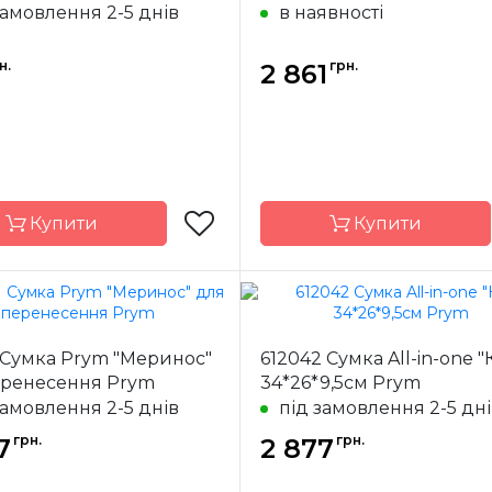
замовлення 2-5 днів
в наявності
н.
грн.
2 861
Купити
Купити
Prym
Бренд
 Сумка Prym "Меринос"
612042 Сумка All-in-one "К
Німеччина
Країна
Нім
еренесення Prym
34*26*9,5см Prym
ик
виробник
замовлення 2-5 днів
під замовлення 2-5 дн
грн.
грн.
7
2 877