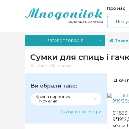
Про нас
Каталог товарів
Товар
Сумки для спиць і гач
Знайдено
8 товарів
Діючі 
Ви обрали таке:
Країна виробник:
Німеччина
Скинути параметри
611853
9*19*2,
м'яти 