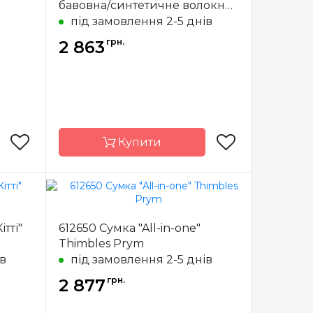
бавовна/синтетичне волокно,
Prym, Prym
під замовлення 2-5 днів
грн.
2 863
Купити
Prym
Бренд
Prym
ітті"
612650 Сумка "All-in-one"
еччина
Країна
Німеччина
Thimbles Prym
виробник
ів
під замовлення 2-5 днів
грн.
2 877