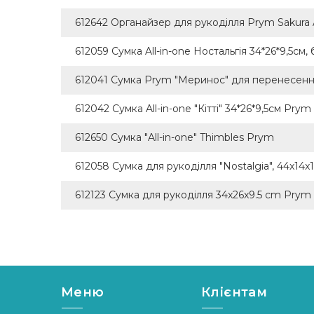
612642 Органайзер для рукоділля Prym Sakura A
612059 Сумка All-in-one Ностальгія 34*26*9,5с
612041 Сумка Prym "Меринос" для перенесен
612042 Сумка All-in-one "Кітті" 34*26*9,5см Prym
612650 Сумка "All-in-one" Thimbles Prym
612058 Сумка для рукоділля "Nostalgia", 44x14x
612123 Сумка для рукоділля 34x26x9.5 cm Prym
Меню
Клієнтам