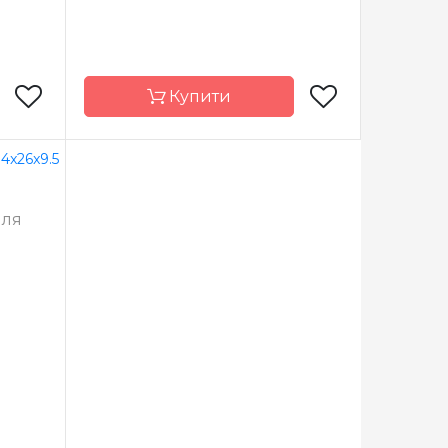
Купити
Prym
Бренд
Prym
лля
еччина
Країна
Німеччина
виробник