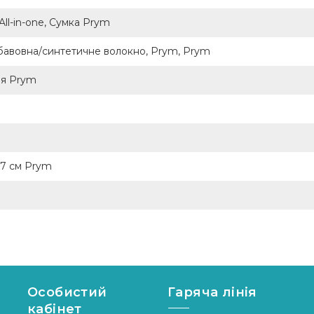
ll-in-one, Сумка Prym
м, бавовна/синтетичне волокно, Prym, Prym
ня Prym
17 см Prym
Особистий
Гаряча лінія
кабінет