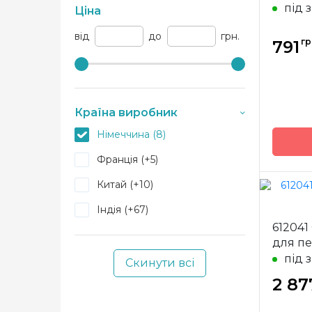
під 
Ціна
від
до
грн.
гр
791
Країна виробник
Німеччина (8)
Франція (+5)
Китай (+10)
Індія (+67)
Бренд
612041
Країна
для п
виробн
під 
Скинути всі
2 87