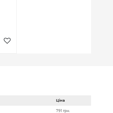
Prym
еччина
Ціна
791 грн.