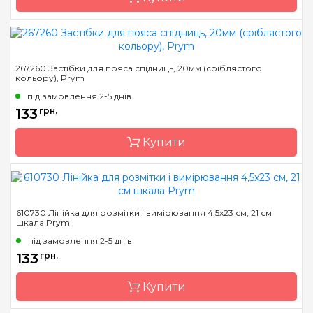
Бренд
Prym
267260 Застібки для пояса спідниць, 20мм (сріблястого
кольору), Prym
Країна виробник
Німеччина
під замовлення 2-5 днів
Розмір
62x45x23 мм
133
грн.
Купити
Бренд
Prym
610730 Лінійка для розмітки і вимірювання 4,5х23 см, 21 см
шкала Prym
Країна виробник
Німеччина
під замовлення 2-5 днів
Призначення
Гачки
133
грн.
Купити