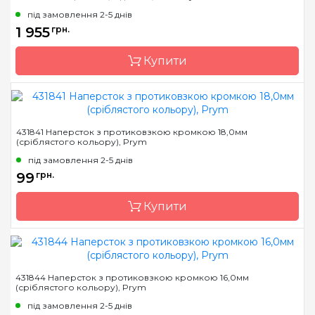
під замовлення 2-5 днів
Країна виробник
Німеччина
1 955
грн.
Призначення
Ножиці кравецькі
Купити
Бренд
Prym
431841 Наперсток з протиковзкою кромкою 18,0мм
(сріблястого кольору), Prym
Країна виробник
Німеччина
під замовлення 2-5 днів
Призначення
Ножиці зигзаг
99
грн.
Купити
Бренд
Prym
431844 Наперсток з протиковзкою кромкою 16,0мм
(сріблястого кольору), Prym
Країна виробник
Німеччина
під замовлення 2-5 днів
Призначення
Наперстки