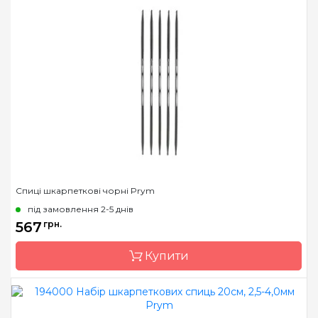
Бренд
Prym
Країна виробник
Німеччина
Тип спиць
шкарпеткові
Матеріал
Пластик
Довжина
15 см, 20 см
Спиці шкарпеткові чорні Prym
під замовлення 2-5 днів
567
грн.
Купити