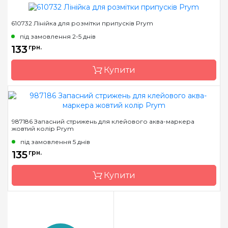
610732 Лінійка для розмітки припусків Prym
Бренд
Prym
під замовлення 2-5 днів
Країна виробник
Німеччина
133
грн.
Призначення
Сантиметри
Купити
Бренд
Prym
987186 Запасний стрижень для клейового аква-маркера
жовтий колір Prym
Країна виробник
Німеччина
під замовлення 5 днів
Призначення
Сантиметри
135
грн.
Купити
Бренд
Prym