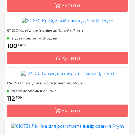
Купити
611630 Крейдяний олівець (білий), Prym
Бренд
Prym
під замовлення 2-5 днів
Країна виробник
Німеччина
100
грн.
Призначення
Наперстки
Купити
124100 Голки для шерсті (пластик), Prym
Бренд
Prym
під замовлення 2-5 днів
Країна виробник
Німеччина
112
грн.
Призначення
Маркери
Купити