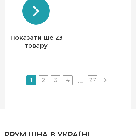
Країна виробник
Німеччина
Призначення
Маркери
Показати ще 23
товару
1
2
3
4
27
...
PRYM ЦІНА В УКРАЇНІ