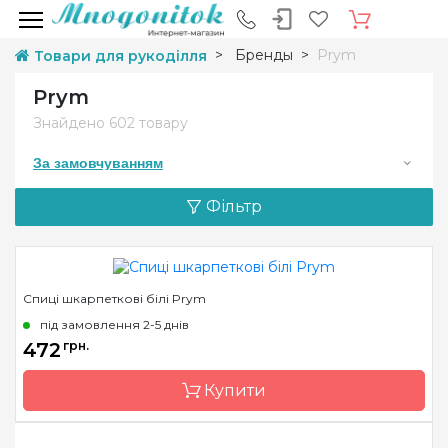
Бренды
Prym
Товари для рукоділля
Prym
Знайдено
602 товару
За замовчуванням
Фільтр
Спиці шкарпеткові білі Prym
під замовлення 2-5 днів
472
грн.
Купити