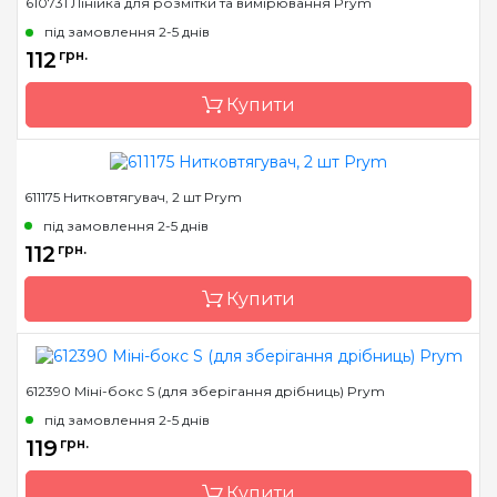
610731 Лінійка для розмітки та вимірювання Prym
Бренд
Prym
під замовлення 2-5 днів
Країна виробник
Німеччина
112
грн.
Купити
611175 Нитковтягувач, 2 шт Prym
Бренд
Prym
під замовлення 2-5 днів
Країна виробник
Німеччина
112
грн.
Призначення
Сантиметри
Купити
612390 Міні-бокс S (для зберігання дрібниць) Prym
Бренд
Prym
під замовлення 2-5 днів
Країна виробник
Німеччина
119
грн.
Призначення
Нитковсилювачі
Купити