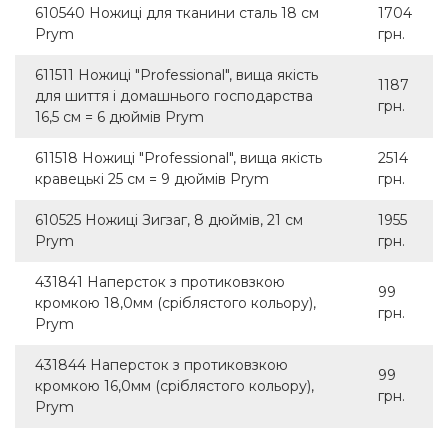
610540 Ножиці для тканини сталь 18 см
1704
Prym
грн.
611511 Ножиці "Professional", вища якість
1187
для шиття і домашнього господарства
грн.
16,5 см = 6 дюймів Prym
611518 Ножиці "Professional", вища якість
2514
кравецькі 25 см = 9 дюймів Prym
грн.
610525 Ножиці Зигзаг, 8 дюймів, 21 см
1955
Prym
грн.
431841 Наперсток з протиковзкою
99
кромкою 18,0мм (сріблястого кольору),
грн.
Prym
431844 Наперсток з протиковзкою
99
кромкою 16,0мм (сріблястого кольору),
грн.
Prym