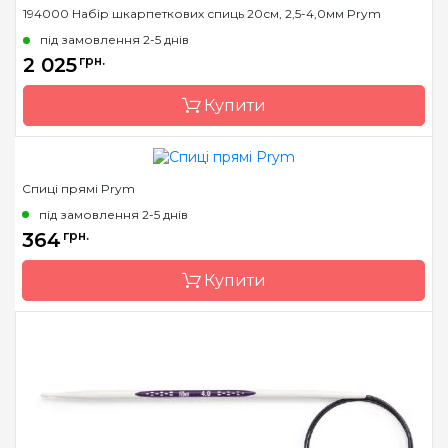
Бренд
Prym
194000 Набір шкарпеткових спиць 20см, 2,5-4,0мм Prym
Країна виробник
Німеччина
під замовлення 2-5 днів
Тип спиць
шкарпеткові
2 025
грн.
Матеріал
Пластик
Купити
Довжина
15 см, 20 см
Спиці прямі Prym
Бренд
Prym
під замовлення 2-5 днів
Країна виробник
Німеччина
364
грн.
Тип спиць
шкарпеткові
Купити
Матеріал
Пластик
Довжина
20 см
Бренд
Prym
Країна виробник
Німеччина
Тип спиць
прямі