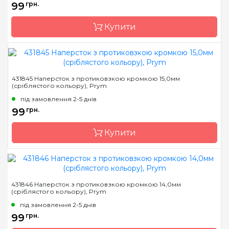
99
грн.
Купити
Бренд
Prym
431845 Наперсток з протиковзкою кромкою 15,0мм
(сріблястого кольору), Prym
Країна виробник
Німеччина
під замовлення 2-5 днів
Призначення
Наперстки
99
грн.
Купити
Бренд
Prym
431846 Наперсток з протиковзкою кромкою 14,0мм
(сріблястого кольору), Prym
Країна виробник
Німеччина
під замовлення 2-5 днів
Призначення
Наперстки
99
грн.