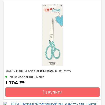
Довжина
60 см, 80 см
Бренд
Prym
Країна виробник
Німеччина
Тип спиць
кругові
Матеріал
Пластик
Довжина
60 см, 80 см
610540 Ножиці для тканини сталь 18 см Prym
під замовлення 2-5 днів
1 704
грн.
Купити