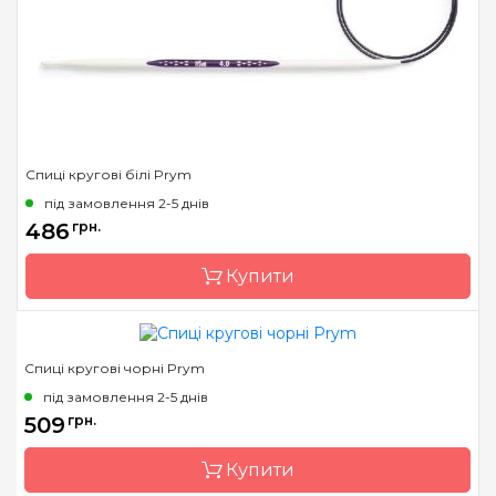
Матеріал
Пластик
Довжина
30 см, 35 см, 40 см
Спиці кругові білі Prym
під замовлення 2-5 днів
486
грн.
Купити
Спиці кругові чорні Prym
Бренд
Prym
під замовлення 2-5 днів
Країна виробник
Німеччина
509
грн.
Тип спиць
кругові
Купити
Матеріал
Пластик