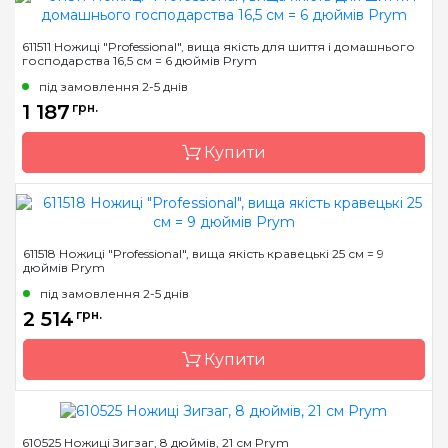
Бренд
Prym
611511 Ножиці "Professional", вища якість для шиття і домашнього
господарства 16,5 см = 6 дюймів Prym
Країна виробник
Німеччина
під замовлення 2-5 днів
Призначення
Ножиці кравецькі
1 187
грн.
Купити
Бренд
Prym
611518 Ножиці "Professional", вища якість кравецькі 25 см = 9
дюймів Prym
Країна виробник
Німеччина
під замовлення 2-5 днів
Призначення
Ножиці кравецькі
2 514
грн.
Купити
610525 Ножиці Зигзаг, 8 дюймів, 21 см Prym
Бренд
Prym