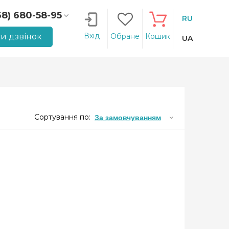
68) 680-58-95
RU
66) 207-14-90
Вхід
и дзвінок
Обране
Кошик
UA
Сортування по:
За замовчуванням