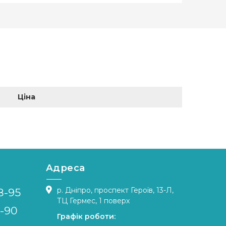
Ціна
Адреса
р. Дніпро, проспект Героїв, 13-Л,
8-95
ТЦ Гермес, 1 поверх
4-90
Графік роботи: