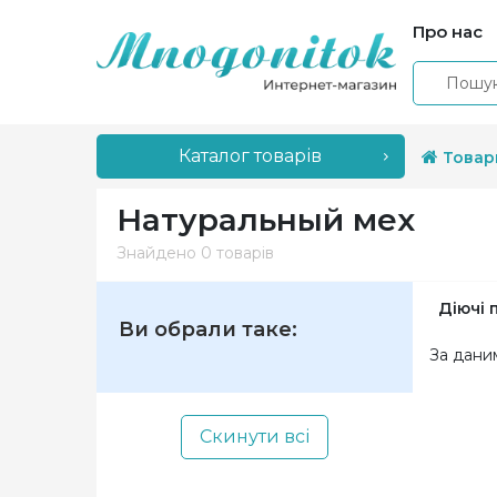
Про нас
Каталог товарів
Товар
Натуральный мех
Знайдено
0 товарів
Діючі 
Ви обрали таке:
За дани
Скинути всі