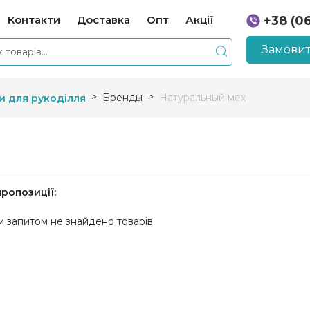
Контакти
Доставка
Опт
Акції
+38 (0
+38 (0
Замовит
Бренды
Натуральный мех
и для рукоділля
пропозиції:
м запитом не знайдено товарів.