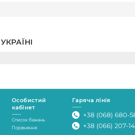
УКРАЇНІ
Особистий
Гаряча лінія
кабінет
+38 (068) 680-5
Список бажань
+38 (066) 207-1
Порівняння