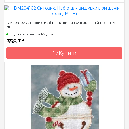
Бренд
Mill Hill
DM204102 Сніговик. Набір для вишивки в змішаній техніці Mill
Hill
Країна виробник
США
під замовлення 1-2 дня
Розмір
10х13 см
358
грн.
Канва
Перфорований папір
Зашивання
Купити
повна
Бренд
Mill Hill
Країна виробник
США
Розмір
10х13 см
Канва
Перфорований папір
Зашивання
повна