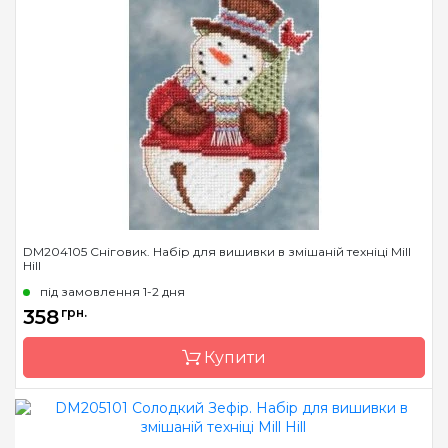
Бренд
Mill Hill
Країна виробник
США
Розмір
10х13 см
Канва
Перфорований папір
Зашивання
повна
DM204105 Сніговик. Набір для вишивки в змішаній техніці Mill
Hill
під замовлення 1-2 дня
358
грн.
Купити
Бренд
Mill Hill