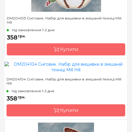
DM204103 Сніговик. Набір для вишивки в змішаній техніці Mill
Hill
під замовлення 1-2 дня
358
грн.
Купити
Бренд
Mill Hill
DM204104 Сніговик. Набір для вишивки в змішаній техніці Mill
Hill
Країна виробник
США
під замовлення 1-2 дня
Розмір
10х13 см
358
грн.
Канва
Перфорований папір
Купити
Зашивання
повна