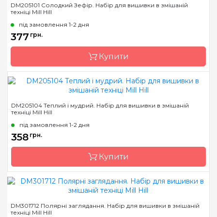
DM205101 Солодкий Зефір. Набір для вишивки в змішаній
техніці Mill Hill
Країна виробник
США
під замовлення 1-2 дня
Розмір
10х13 см
377
грн.
Канва
Перфорований папір
Купити
Зашивання
повна
Бренд
Mill Hill
DM205104 Теплий і мудрий. Набір для вишивки в змішаній
техніці Mill Hill
Країна виробник
США
під замовлення 1-2 дня
Розмір
10х15 см
358
грн.
Канва
Перфорований папір
Купити
Зашивання
повна
Бренд
Mill Hill
DM301712 Полярні заглядання. Набір для вишивки в змішаній
техніці Mill Hill
Країна виробник
США