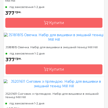
Mill Hill
Країна виробник
США
під замовлення 1-2 дня
Розмір
6х9 см
377
грн.
Канва
Перфорований папір
Купити
Зашивання
повна
Бренд
Mill Hill
JS181815 Овечка. Набір для вишивки в змішаній техніці Mill Hill
Країна виробник
США
під замовлення 1-2 дня
Розмір
6х9 см
377
грн.
Канва
Перфорований папір
Купити
Зашивання
повна
Бренд
Mill Hill
JS201611 Сніговик з гірляндою. Набір для вишивки в змішаній
техніці Mill Hill
Країна виробник
США
під замовлення 1-2 дня
Розмір
7х9 см