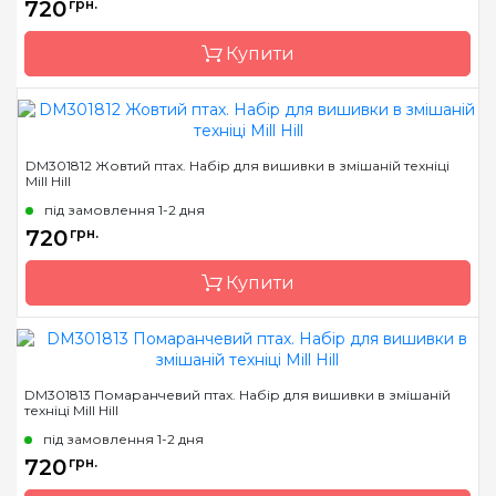
720
грн.
Канва
AIDA № 16
Купити
Зашивання
повна
Бренд
Mill Hill
DM301812 Жовтий птах. Набір для вишивки в змішаній техніці
Mill Hill
Країна виробник
США
під замовлення 1-2 дня
Розмір
14х14 см
720
грн.
Канва
AIDA № 16
Купити
Зашивання
часткова
Бренд
Mill Hill
DM301813 Помаранчевий птах. Набір для вишивки в змішаній
техніці Mill Hill
Країна виробник
США
під замовлення 1-2 дня
Розмір
14х14 см
720
грн.
Канва
AIDA № 16