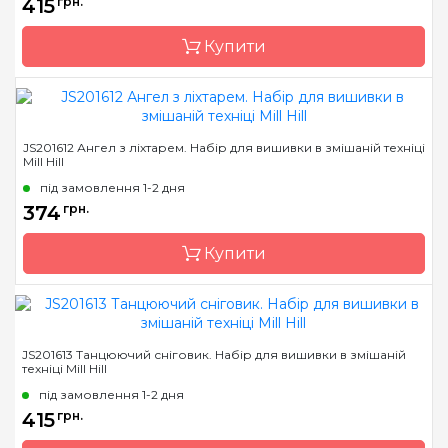
415
грн.
Канва
Перфорований папір
Купити
Зашивання
повна
Бренд
Mill Hill
JS201612 Ангел з ліхтарем. Набір для вишивки в змішаній техніці
Mill Hill
Країна виробник
США
під замовлення 1-2 дня
Розмір
9х13 см
374
грн.
Канва
Перфорований папір
Купити
Зашивання
повна
Бренд
Mill Hill
JS201613 Танцюючий сніговик. Набір для вишивки в змішаній
техніці Mill Hill
Країна виробник
США
під замовлення 1-2 дня
Розмір
9х13 см
415
грн.
Канва
Перфорований папір