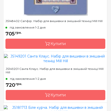
JS148402 Сапфір. Набір для вишивки в змішаній техніці Mill Hill
під замовлення 1-2 дня
705
грн.
Купити
Бренд
Mill Hill
JS149201 Санта Клаус. Набір для вишивки в змішаній техніці Mill
Hill
Країна виробник
США
під замовлення 1-2 дня
Розмір
13х13 см
720
грн.
Канва
Перфорований папір
Купити
Зашивання
часткова