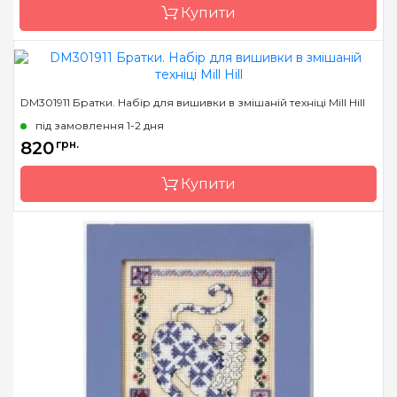
Купити
Зашивання
часткова
Бренд
Mill Hill
DM301911 Братки. Набір для вишивки в змішаній техніці Mill Hill
Країна виробник
США
під замовлення 1-2 дня
Розмір
14х14 см
820
грн.
Канва
AIDA № 16
Купити
Зашивання
часткова
Бренд
Mill Hill
Країна виробник
США
Розмір
18х18 см
Канва
Linen №28
Зашивання
повна