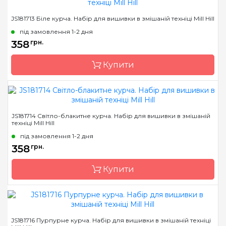
Бренд
Mill Hill
JS181713 Біле курча. Набір для вишивки в змішаній техніці Mill Hill
Країна виробник
США
під замовлення 1-2 дня
Розмір
13х13 см
358
грн.
Канва
Перфорований папір
Купити
Зашивання
часткова
Бренд
Mill Hill
JS181714 Світло-блакитне курча. Набір для вишивки в змішаній
техніці Mill Hill
Країна виробник
США
під замовлення 1-2 дня
Розмір
6х9 см
358
грн.
Канва
Перфорований папір
Купити
Зашивання
повна
Бренд
Mill Hill
JS181716 Пурпурне курча. Набір для вишивки в змішаній техніці