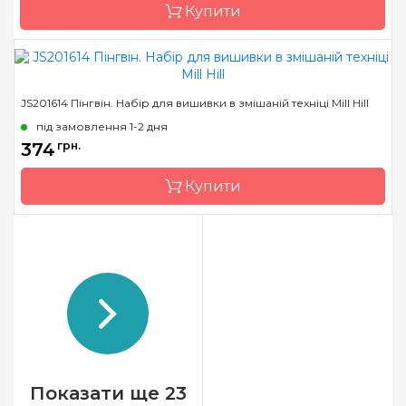
Купити
Зашивання
повна
Бренд
Mill Hill
JS201614 Пінгвін. Набір для вишивки в змішаній техніці Mill Hill
Країна виробник
США
під замовлення 1-2 дня
Розмір
9х13 см
374
грн.
Канва
Перфорований папір
Купити
Зашивання
повна
Бренд
Mill Hill
Країна виробник
США
Розмір
9х13 см
Канва
Перфорований папір
Зашивання
повна
Показати ще 23