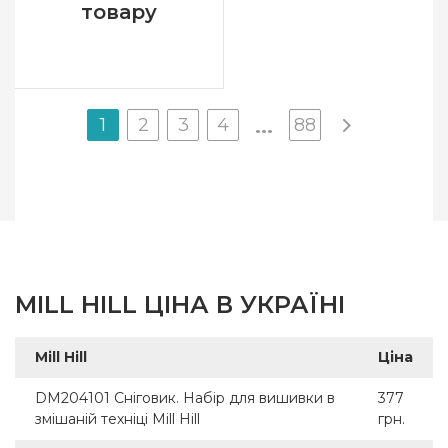
товару
1
2
3
4
88
...
MILL HILL ЦІНА В УКРАЇНІ
Mill Hill
Ціна
DM204101 Сніговик. Набір для вишивки в
377
змішаній техніці Mill Hill
грн.