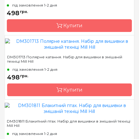
під замовлення 1-2 дня
Розмір
10х15 см
498
грн.
Канва
Перфорований папір
Купити
Зашивання
повна
Бренд
Mill Hill
DM301713 Полярне катання. Набір для вишивки в змішаній
техніці Mill Hill
Країна виробник
США
під замовлення 1-2 дня
Розмір
13х12 см
498
грн.
Канва
AIDA № 16
Купити
Зашивання
повна
Бренд
Mill Hill
DM301811 Блакитний птах. Набір для вишивки в змішаній техніці
Mill Hill
Країна виробник
США
під замовлення 1-2 дня
Розмір
13х12 см