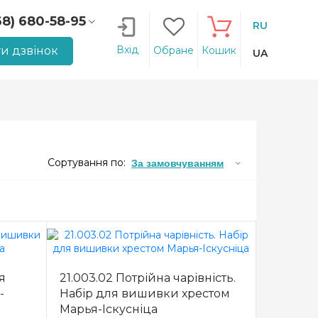
68) 680-58-95
RU
66) 207-14-90
Вхід
и дзвінок
Обране
Кошик
UA
Сортування по:
За замовчуванням
ля
21.003.02 Потрійна чарівність.
-
Набір для вишивки хрестом
Марья-Іскусніца