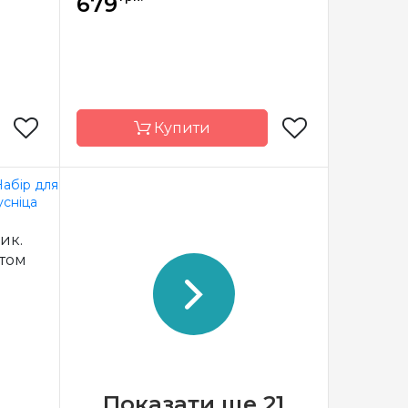
679
повна
Зашивання
часткова
Купити
Марья-
Бренд
Марья-
усница
Искусница
ик.
стом
Росія
Країна
Росія
виробник
х 25 см
Розмір
15 х 30 см
nda 27
Канва
льон 25
сткова
Зашивання
повна
Показати ще 21