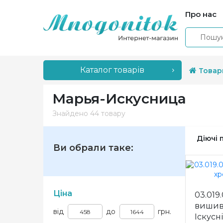
Про нас
Каталог товарів
Товар
Марья-Искусница
Знайдено
44 товару
Діючі 
Ви обрали таке:
Ціна
03.019
вишив
від
до
грн.
Іскусн