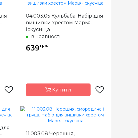
Марья-
Бренд
Марья-
усница
Искусница
для
04.003.05 Кульбаба. Набір для
-
вишивки хрестом Марья-
Росія
Країна
Росія
виробник
Іскусніца
в наявності
х 40 см
Розмір
15 х 40 см
грн.
nda 27
639
Канва
Linda 27
сткова
Зашивання
часткова
Купити
Марья-
Бренд
Марья-
усница
Искусница
 для
11.003.08 Черешня,
-
Росія
Країна
Росія