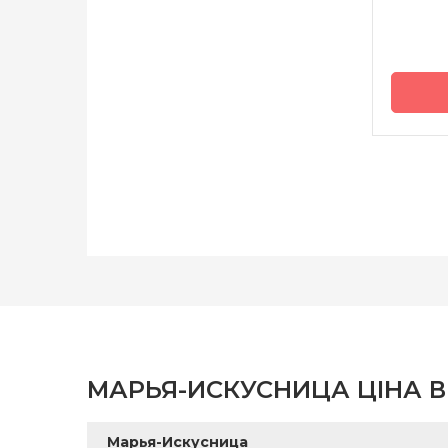
Бренд
Країна
виробн
Розмір
Канва
Зашива
МАРЬЯ-ИСКУСНИЦА ЦІНА В
Марья-Искусница