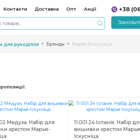
Контакти
Доставка
Опт
Акції
+38 (0
+38 (0
Замовит
Бренды
Марья-Искусница
и для рукоділля
пропозиції:
.02 Медуза. Набір для
11.001.24 Іспанія. Набір д
ки хрестом Марья-
вишивки хрестом Марья
іца
Іскусніца