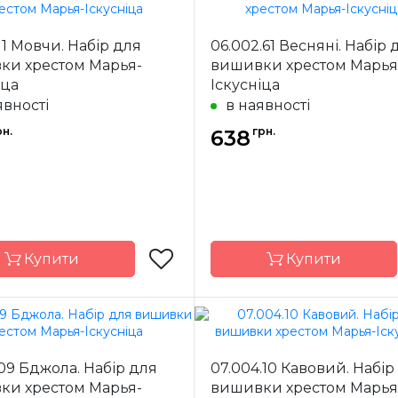
Марья-
Бренд
Искусница
Иск
.11 Мовчи. Набір для
06.002.61 Весняні. Набір 
ки хрестом Марья-
вишивки хрестом Марья
Росія
Країна
ик
виробник
іца
Іскусніца
явності
в наявності
15 х 25 см
Розмір
15 
рн.
грн.
льон 25
638
Канва
Li
ння
часткова
Зашивання
ча
Купити
Купити
Марья-
Бренд
Искусница
Иск
.09 Бджола. Набір для
07.004.10 Кавовий. Набір
ки хрестом Марья-
вишивки хрестом Марья
Росія
Країна