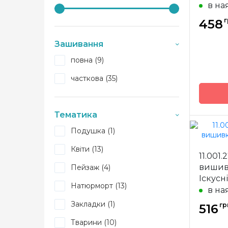
в на
г
458
Зашивання
повна (9)
часткова (35)
Тематика
Подушка (1)
Бренд
Квіти (13)
11.001
вишив
Пейзаж (4)
Країна
виробн
Іскусн
Натюрморт (13)
в на
Розмір
Закладки (1)
гр
516
Канва
Зашива
Тварини (10)