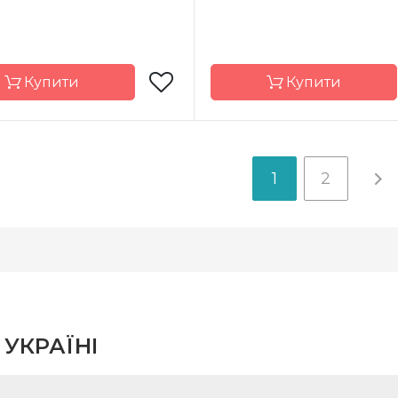
Купити
Купити
Марья-
Бренд
1
2
Искусница
Иск
Росія
Країна
ик
виробник
20 х 40 см
Розмір
30 
Linda 27
Канва
ння
часткова
Зашивання
ча
 УКРАЇНІ