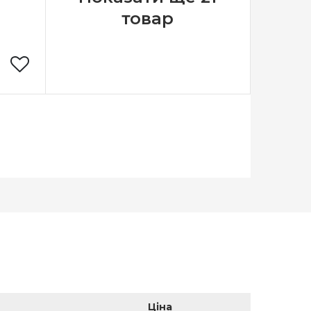
товар
Марья-
усница
Росія
х 30 см
Aida 14
сткова
Ціна