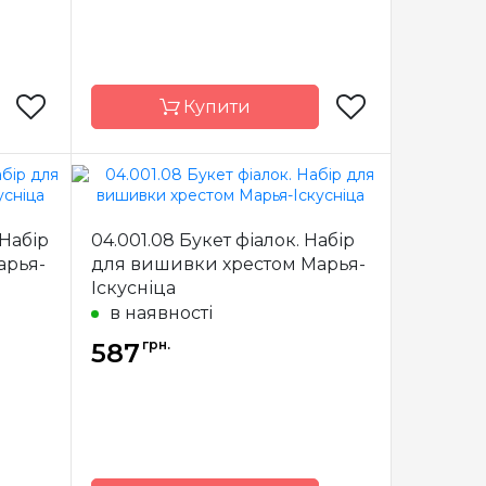
Купити
Марья-
Бренд
Марья-
усница
Искусница
 Набір
04.001.08 Букет фіалок. Набір
арья-
для вишивки хрестом Марья-
Росія
Країна
Росія
виробник
Іскусніца
в наявності
х 25 см
Розмір
18 х 25 см
грн.
nda 27
587
Канва
Linda 27
сткова
Зашивання
часткова