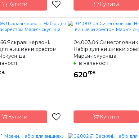
Купити
Купити
Марья-
Бренд
Искусница
Иск
.66 Яскраві червоні.
04.003.04 Синеголовник
 для вишивки хрестом
Набір для вишивки хре
Росія
Країна
ик
виробник
Іскусніца
Марья-Іскусніца
явності
в наявності
18 x 23 см
Розмір
18 
рн.
грн.
Aida 14
620
Канва
ння
часткова
Зашивання
ча
Купити
Купити