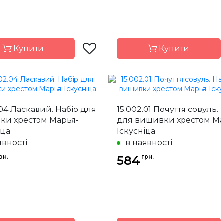
Купити
Купити
Марья-
Бренд
Искусница
Иск
.04 Ласкавий. Набір для
15.002.01 Почуття совуль.
ки хрестом Марья-
для вишивки хрестом М
Росія
Країна
ик
виробник
іца
Іскусніца
явності
в наявності
25 х 25 см
Розмір
18 
рн.
грн.
Aida 14
584
Канва
Li
ння
часткова
Зашивання
ча