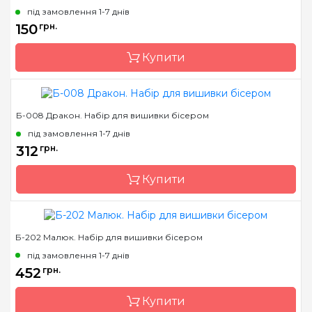
Країна виробник
Україна
під замовлення 1-7 днів
Зашивання
часткова
150
грн.
Матеріал
габардин, дубльований
Купити
флізеліном
Розмір
18х18
Б-008 Дракон. Набір для вишивки бісером
Бренд
Магия канвы
під замовлення 1-7 днів
Країна виробник
Україна
312
грн.
Зашивання
часткова
Купити
Матеріал
габардин, дубльований
флізеліном
Розмір
18х18
Б-202 Малюк. Набір для вишивки бісером
Бренд
Магия канвы
під замовлення 1-7 днів
Країна виробник
Україна
452
грн.
Зашивання
часткова
Купити
Матеріал
габардин, дубльований