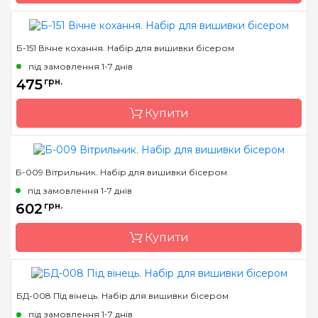
флізеліном
Розмір
18х18
Б-151 Вічне кохання. Набір для вишивки бісером
Бренд
Магия канвы
під замовлення 1-7 днів
Країна виробник
Україна
475
грн.
Зашивання
часткова
Купити
Матеріал
габардин, дубльований
флізеліном
Розмір
32х38,5
Б-009 Вітрильник. Набір для вишивки бісером
Бренд
Магия канвы
під замовлення 1-7 днів
Країна виробник
Україна
602
грн.
Зашивання
часткова
Купити
Матеріал
габардин, дубльований
флізеліном
Розмір
48х31 см
БД-008 Під вінець. Набір для вишивки бісером
Бренд
Магия канвы
під замовлення 1-7 днів