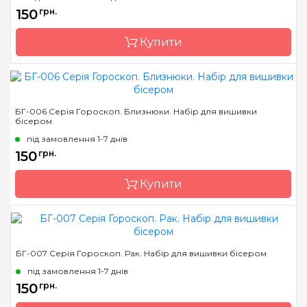
150
грн.
Купити
Бренд
Магия канвы
БГ-006 Серія Гороскоп. Близнюки. Набір для вишивки
бісером
Країна виробник
Україна
під замовлення 1-7 днів
Зашивання
часткова
150
грн.
Матеріал
габардин, дубльований
флізеліном
Купити
Розмір
18х18
Бренд
Магия канвы
БГ-007 Серія Гороскоп. Рак. Набір для вишивки бісером
Країна виробник
Україна
під замовлення 1-7 днів
Зашивання
часткова
150
грн.
Матеріал
габардин, дубльований