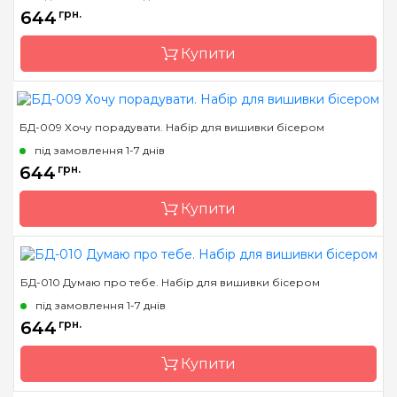
Країна виробник
Україна
644
грн.
Зашивання
часткова
Купити
Матеріал
габардин, дубльований
флізеліном
Розмір
30х26
БД-009 Хочу порадувати. Набір для вишивки бісером
Бренд
Магия канвы
під замовлення 1-7 днів
Країна виробник
Україна
644
грн.
Зашивання
часткова
Купити
Матеріал
габардин, дубльований
флізеліном
Розмір
27х27 см
БД-010 Думаю про тебе. Набір для вишивки бісером
Бренд
Магия канвы
під замовлення 1-7 днів
Країна виробник
Україна
644
грн.
Зашивання
часткова
Купити
Матеріал
габардин, дубльований
флізеліном