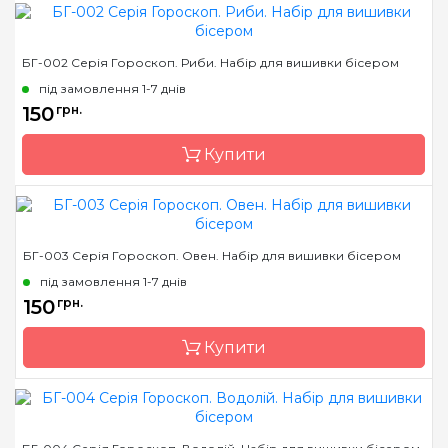
Бренд
Магия канвы
БГ-002 Серія Гороскоп. Риби. Набір для вишивки бісером
Країна виробник
Україна
під замовлення 1-7 днів
Зашивання
часткова
150
грн.
Матеріал
габардин, дубльований
Купити
флізеліном
Розмір
18х18
Бренд
Магия канвы
БГ-003 Серія Гороскоп. Овен. Набір для вишивки бісером
Країна виробник
Україна
під замовлення 1-7 днів
Зашивання
часткова
150
грн.
Матеріал
габардин, дубльований
Купити
флізеліном
Розмір
18х18
Бренд
Магия канвы