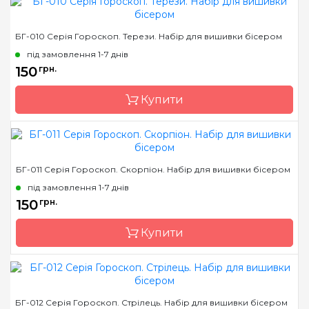
Бренд
Магия канвы
БГ-010 Серія Гороскоп. Терези. Набір для вишивки бісером
Країна виробник
Україна
під замовлення 1-7 днів
Зашивання
часткова
150
грн.
Матеріал
габардин, дубльований
Купити
флізеліном
Розмір
18х18
Бренд
Магия канвы
БГ-011 Серія Гороскоп. Скорпіон. Набір для вишивки бісером
Країна виробник
Україна
під замовлення 1-7 днів
Зашивання
часткова
150
грн.
Матеріал
габардин, дубльований
Купити
флізеліном
Розмір
18х18
Бренд
Магия канвы
БГ-012 Серія Гороскоп. Стрілець. Набір для вишивки бісером