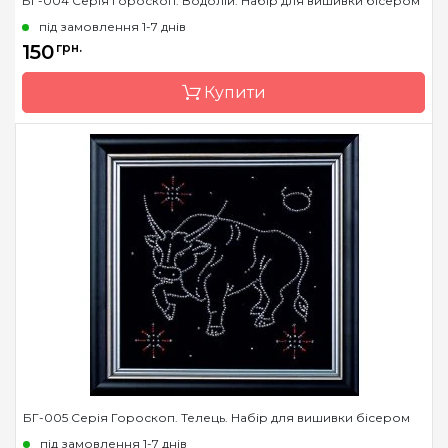
БГ-004 Серія Гороскоп. Водолій. Набір для вишивки бісером
Країна виробник
Україна
під замовлення 1-7 днів
Зашивання
часткова
150
грн.
Матеріал
габардин, дубльований
Купити
флізеліном
Розмір
18х18
Бренд
Магия канвы
Країна виробник
Україна
Зашивання
часткова
Матеріал
габардин, дубльований
флізеліном
Розмір
18х18
БГ-005 Серія Гороскоп. Телець. Набір для вишивки бісером
під замовлення 1-7 днів