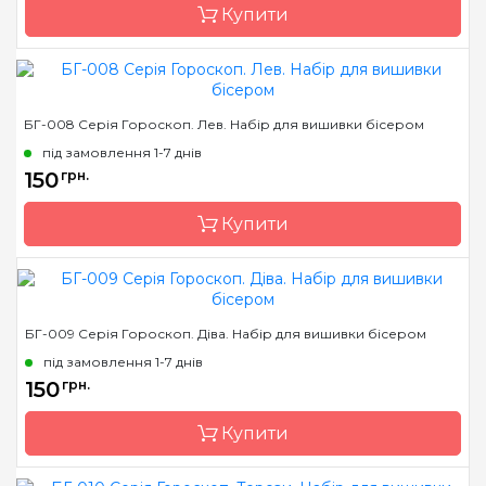
Купити
флізеліном
Розмір
18х18
Бренд
Магия канвы
БГ-008 Серія Гороскоп. Лев. Набір для вишивки бісером
Країна виробник
Україна
під замовлення 1-7 днів
Зашивання
часткова
150
грн.
Матеріал
габардин, дубльований
Купити
флізеліном
Розмір
18х18
Бренд
Магия канвы
БГ-009 Серія Гороскоп. Діва. Набір для вишивки бісером
Країна виробник
Україна
під замовлення 1-7 днів
Зашивання
часткова
150
грн.
Матеріал
габардин, дубльований
Купити
флізеліном
Розмір
18х18