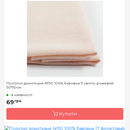
Бренд
Коломия
Країна виробник
Україна
Розфасовка
на метраж
Каунт
11 (43 кл. в 10см)
Розмір
1 м. пог.
Переплетення
страмін
Призначення
універсальне
Полотно домоткане №30 100% бавовна 11 світло-рожевий,
50*50см
в наявності
69
грн.
Купити