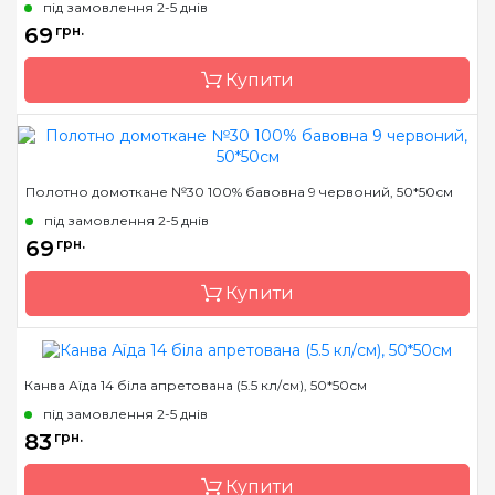
під замовлення 2-5 днів
69
грн.
Купити
Бренд
Коломия
Полотно домоткане №30 100% бавовна 9 червоний, 50*50см
Країна виробник
Україна
під замовлення 2-5 днів
Розфасовка
фасована
69
грн.
Каунт
30 (120 кл. в 10см)
Купити
Розмір
50*50 см
Переплетення
рівномірне
Призначення
універсальне
Канва Аїда 14 біла апретована (5.5 кл/см), 50*50см
Бренд
Коломия
під замовлення 2-5 днів
Країна виробник
Україна
83
грн.
Розфасовка
фасована
Купити
Каунт
30 (120 кл. в 10см)