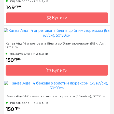
під замовлення 2-5 днів
Країна виробник
Україна
149
грн.
Розфасовка
на метраж
Купити
Каунт
28 (110 кл. в 10см)
Розмір
1 м. пог.
Переплетення
рівномірне
Бренд
Коломия
Призначення
для рушників
Канва Аїда 14 апретована біла із срібним люрексом (5.5 кл/см),
50*50см
Країна виробник
Україна
під замовлення 2-5 днів
Розфасовка
на метраж
150
грн.
Каунт
28 (110 кл. в 10см)
Купити
Розмір
1 м. пог.
Переплетення
рівномірне
Призначення
для рушників
Бренд
Коломия
Канва Аїда 14 бежева з золотим люрексом (5.5 кл/см), 50*50см
Країна виробник
Україна
під замовлення 2-5 днів
Розфасовка
фасована
150
грн.