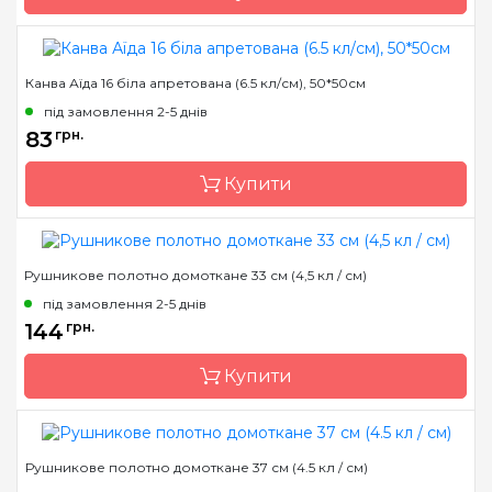
Розмір
50*50 см
Переплетення
рівномірне
Канва Аїда 16 біла апретована (6.5 кл/см), 50*50см
Бренд
Коломия
Призначення
універсальне
під замовлення 2-5 днів
Країна виробник
Україна
83
грн.
Розфасовка
фасована
Купити
Каунт
14 (55 кл. в 10см)
Розмір
50*50 см
Переплетення
аїда
Рушникове полотно домоткане 33 см (4,5 кл / см)
Бренд
Коломия
Призначення
універсальне
під замовлення 2-5 днів
Країна виробник
Україна
144
грн.
Розфасовка
фасована
Купити
Каунт
16 (63 кл. в 10см)
Розмір
50*50 см
Переплетення
аїда
Рушникове полотно домоткане 37 см (4.5 кл / см)
Бренд
Коломия
Призначення
універсальне