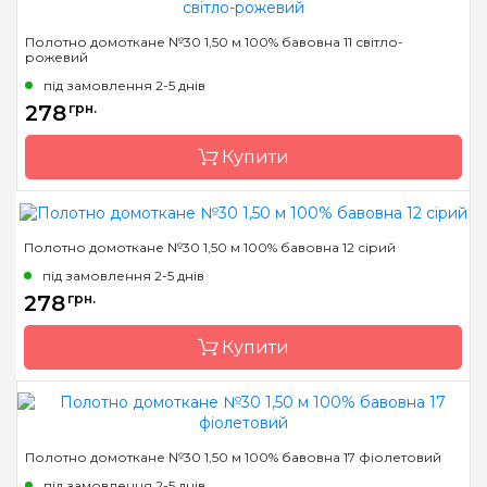
Бренд
Коломия
Призначення
універсальне
Полотно домоткане №30 1,50 м 100% бавовна 11 світло-
рожевий
Країна виробник
Україна
під замовлення 2-5 днів
Розфасовка
на метраж
278
грн.
Каунт
11 (43 кл. в 10см)
Купити
Розмір
1 м. пог.
Переплетення
страмін
Призначення
універсальне
Полотно домоткане №30 1,50 м 100% бавовна 12 сірий
Бренд
Коломия
під замовлення 2-5 днів
Країна виробник
Україна
278
грн.
Розфасовка
на метраж
Купити
Каунт
30 (120 кл. в 10см)
Розмір
1 м. пог.
Переплетення
рівномірне
Бренд
Коломия
Призначення
універсальне
Полотно домоткане №30 1,50 м 100% бавовна 17 фіолетовий
Країна виробник
Україна
під замовлення 2-5 днів