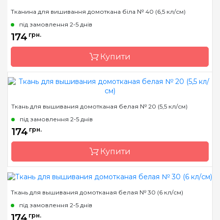
Бренд
Коломия
Призначення
для рушників
Тканина для вишивання домоткана біла № ​​40 (6,5 кл/см)
Країна виробник
Україна
під замовлення 2-5 днів
Розфасовка
на метраж
174
грн.
Каунт
28 (110 кл. в 10см)
Купити
Розмір
1 м. пог.
Переплетення
рівномірне
Призначення
для рушників
Бренд
Коломия
Ткань для вышивания домотканая белая № 20 (5,5 кл/см)
Країна виробник
Україна
під замовлення 2-5 днів
Розфасовка
на метраж
174
грн.
Каунт
32 (126 кл. в 10 см)
Купити
Розмір
1 м. пог.
Переплетення
рівномірне
Призначення
універсальне
Ткань для вышивания домотканая белая № 30 (6 кл/см)
Бренд
Коломия
під замовлення 2-5 днів
Країна виробник
Україна
174
грн.