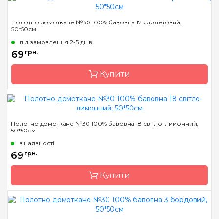
Бренд
Коломия
Полотно домоткане №30 100% бавовна 17 фіолетовий,
50*50см
Країна виробник
Україна
під замовлення 2-5 днів
Розфасовка
фасована
69
грн.
Каунт
30 (120 кл. в 10см)
Купити
Розмір
50*50 см
Переплетення
рівномірне
Призначення
універсальне
Бренд
Коломия
Полотно домоткане №30 100% бавовна 18 світло-лимонний,
50*50см
Країна виробник
Україна
в наявності
Розфасовка
фасована
69
грн.
Каунт
30 (120 кл. в 10см)
Купити
Розмір
50*50 см
Переплетення
рівномірне
Призначення
універсальне
Бренд
Коломия