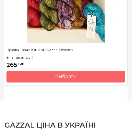
безущільна, 25%
поліамід
Пряжа Газал Юнікон Gazzal Unicorn
в наявності
265
грн.
Вибрати
Бренд
Gazzal
Країна виробник
Туреччина
Вага мотка
100 гр.
Метраж
197 м.
Склад
100% мериносова вовна
GAZZAL ЦІНА В УКРАЇНІ
extrafine