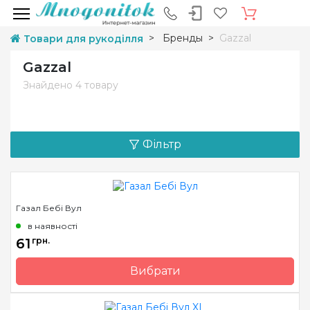
Бренды
Gazzal
Товари для рукоділля
Gazzal
Знайдено
4 товару
Фільтр
Газал Бебі Вул
в наявності
61
грн.
Вибрати
Бренд
Gazzal