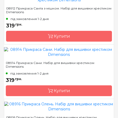
Бренд
Dimensions
08912 Прикраса Санта з мішком. Набір для вишивки хрестиком
Dimensions
Країна виробник
Китай
під замовлення 1-2 дня
Розмір
7х12 см
319
грн.
Канва
Aida 14 пластикова
Купити
Зашивання
повна
Бренд
Dimensions
08914 Прикраса Сани. Набір для вишивки хрестиком
Dimensions
Країна виробник
Китай
під замовлення 1-2 дня
Розмір
8х11 см
319
грн.
Канва
Aida 14 пластикова
Купити
Зашивання
повна
Бренд
Dimensions
08916 Прикраса Олень. Набір для вишивки хрестиком