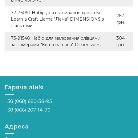
72-76091 Набір для вышивання хрестом
267
Learn a Craft Llama "Лама" DIMENSIONS з
грн.
п'яльцями
73-91540 Набір для малювання олівцями
304
за номерами "Квіткова сова" Dimensions
грн.
Гаряча лінія
+38 (068) 680-58-95
+38 (066) 207-14-90
Адреса