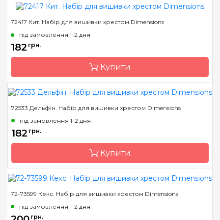
72417 Кит. Набір для вишивки хрестом Dimensions
Бренд
Dimensions
під замовлення 1-2 дня
Країна виробник
Китай
182
грн.
Розмір
7.6x7.6 см
Купити
Канва
Aida 11
Зашивання
часткова
72533 Дельфін. Набір для вишивки хрестом Dimensions
Бренд
Dimensions
під замовлення 1-2 дня
Країна виробник
Китай
182
грн.
Розмір
7x7 см
Купити
Канва
Aida 11
Зашивання
часткова
72-73599 Кекс. Набір для вишивки хрестом Dimensions
Бренд
Dimensions
під замовлення 1-2 дня
Країна виробник
Китай
200
грн.