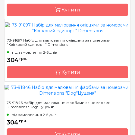
Купити
Бренд
Dimensions
73-91697 Набір для малювання олівцями за номерами
"Квітковий єдиноріг" Dimensions
Країна виробник
Китай
під замовлення 2-5 днів
Матеріал
основа для малювання з
304
грн.
нанесеними та
пронумерованими
контурами кольорів
Купити
малюнка
Бренд
Dimensions
73-91846 Набір для малювання фарбами за номерами
Dimensions "Dog"Цуценя"
Країна виробник
Китай
під замовлення 2-5 днів
Матеріал
основа для малювання з
304
грн.
нанесеними та
пронумерованими
контурами кольорів
Купити