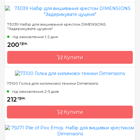
Бренд
Dimensions
73039 Набір для вишивання хрестом DIMENSIONS
"Задерикувате цуценя"
Країна виробник
Китай
під замовлення 1-2 дня
Розмір
7x7 см
200
грн.
Канва
Aida 11
Купити
Зашивання
часткова
73100 Голка для килимової техніки Dimensions
Бренд
Dimensions
під замовлення 2-5 днів
Країна виробник
Китай
212
грн.
Розмір
7x7 см
Купити
Канва
Aida 11
Зашивання
часткова
Бренд
Dimensions