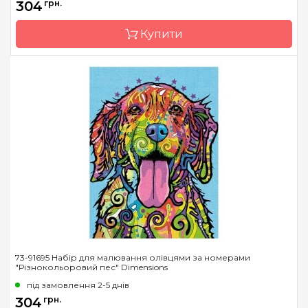
304
грн.
нанесеними та
пронумерованими
контурами кольорів
Купити
малюнка
Бренд
Dimensions
Країна виробник
Китай
Матеріал
основа для малювання з
нанесеними та
пронумерованими
контурами кольорів
малюнка
73-91695 Набір для малювання олівцями за номерами
"Різнокольоровий пес" Dimensions
під замовлення 2-5 днів
304
грн.