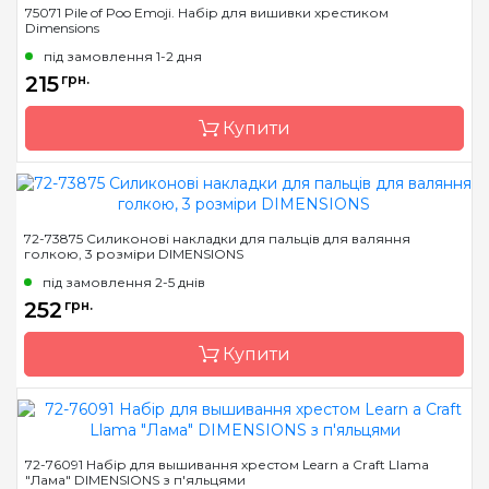
75071 Pile of Poo Emoji. Набір для вишивки хрестиком
Dimensions
Країна виробник
Китай
під замовлення 1-2 дня
Призначення
Для коврової вишивки
215
грн.
(панч)
Купити
Бренд
Dimensions
72-73875 Силиконові накладки для пальців для валяння
голкою, 3 розміри DIMENSIONS
Країна виробник
Китай
під замовлення 2-5 днів
Розмір
d=7.6 см
252
грн.
Канва
Aida 11
Купити
Зашивання
часткова
Бренд
Dimensions
72-76091 Набір для вышивання хрестом Learn a Craft Llama
"Лама" DIMENSIONS з п'яльцями
Країна виробник
Китай