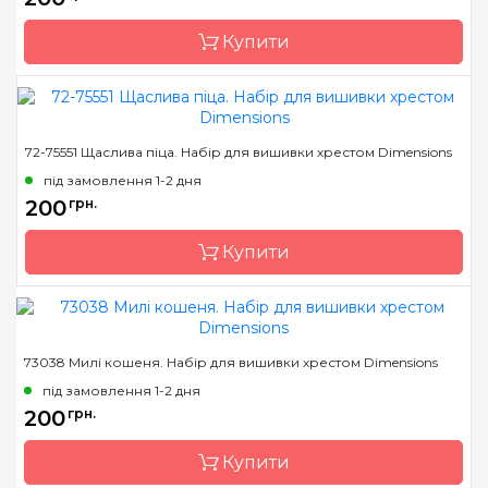
Розмір
8x8 см
Купити
Канва
тканина для вишивання
з нанесеним малюнком
Зашивання
часткова
Бренд
Dimensions
72-75551 Щаслива піца. Набір для вишивки хрестом Dimensions
Країна виробник
Китай
під замовлення 1-2 дня
Розмір
7x7 см
200
грн.
Канва
Aida 11
Купити
Зашивання
часткова
Бренд
Dimensions
73038 Милі кошеня. Набір для вишивки хрестом Dimensions
Країна виробник
Китай
під замовлення 1-2 дня
Розмір
7.6x7.6 см
200
грн.
Канва
Aida 11
Купити
Зашивання
часткова