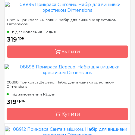
Бренд
Dimensions
08896 Прикраса Сніговик. Набір для вишивки хрестиком
Dimensions
Країна виробник
Китай
під замовлення 1-2 дня
Розмір
6х12 см
319
грн.
Канва
Aida 14 пластикова
Купити
Зашивання
повна
Бренд
Dimensions
08898 Прикраса Дерево. Набір для вишивки хрестиком
Dimensions
Країна виробник
Китай
під замовлення 1-2 дня
Розмір
8х11 см
319
грн.
Канва
Aida 14 пластикова
Купити
Зашивання
повна