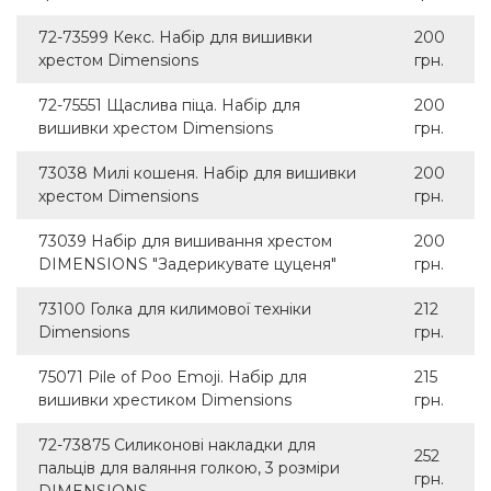
72-73599 Кекс. Набір для вишивки
200
хрестом Dimensions
грн.
72-75551 Щаслива піца. Набір для
200
вишивки хрестом Dimensions
грн.
73038 Милі кошеня. Набір для вишивки
200
хрестом Dimensions
грн.
73039 Набір для вишивання хрестом
200
DIMENSIONS "Задерикувате цуценя"
грн.
73100 Голка для килимової техніки
212
Dimensions
грн.
75071 Pile of Poo Emoji. Набір для
215
вишивки хрестиком Dimensions
грн.
72-73875 Силиконові накладки для
252
пальців для валяння голкою, 3 розміри
грн.
DIMENSIONS