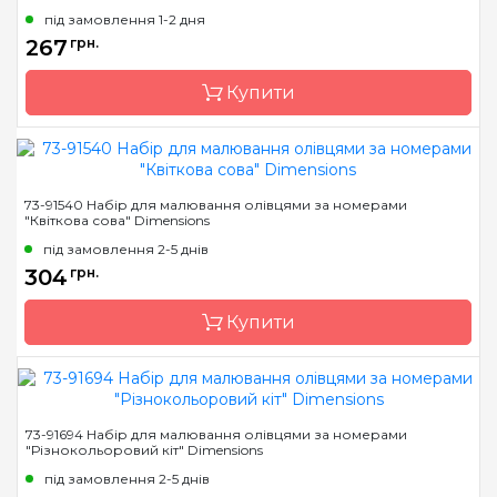
під замовлення 1-2 дня
267
грн.
Купити
Бренд
Dimensions
73-91540 Набір для малювання олівцями за номерами
"Квіткова сова" Dimensions
Країна виробник
Китай
під замовлення 2-5 днів
Розмір
d=7,6 см
304
грн.
Канва
Aida 11
Купити
Зашивання
часткова
Бренд
Dimensions
73-91694 Набір для малювання олівцями за номерами
"Різнокольоровий кіт" Dimensions
Країна виробник
Китай
під замовлення 2-5 днів
Матеріал
основа для малювання з