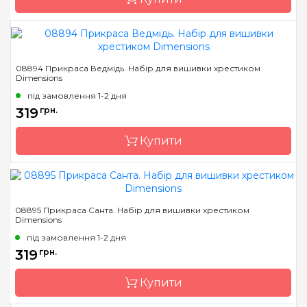
малюнка
Бренд
Dimensions
08894 Прикраса Ведмідь. Набір для вишивки хрестиком
Dimensions
Країна виробник
Китай
під замовлення 1-2 дня
Розмір
23 см * 31 см
319
грн.
Матеріал
основа для малювання з
нанесеними та
Купити
пронумерованими
контурами кольорів
малюнка
Бренд
Dimensions
08895 Прикраса Санта. Набір для вишивки хрестиком
Dimensions
Країна виробник
Китай
під замовлення 1-2 дня
Розмір
8х11 см
319
грн.
Канва
Aida 14 пластикова
Купити
Зашивання
повна