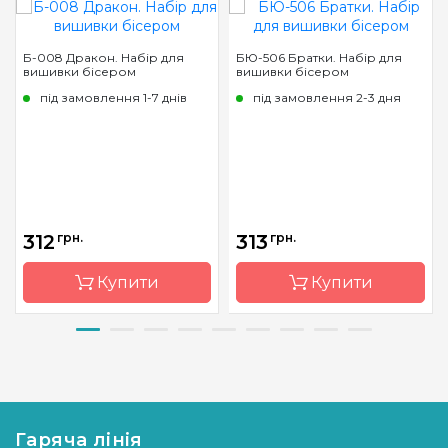
Б-008 Дракон. Набір для
БЮ-506 Братки. Набір для
вишивки бісером
вишивки бісером
під замовлення 1-7 днів
під замовлення 2-3 дня
312
грн.
313
грн.
Купити
Купити
Бренд
Магия
Бренд
Чарівна
канвы
Мить
Країна
Україна
Країна
Україна
виробник
виробник
Гаряча лінія