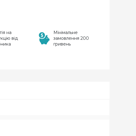
тія на
Мінімальне
кцію від
замовлення 200
бника
гривень