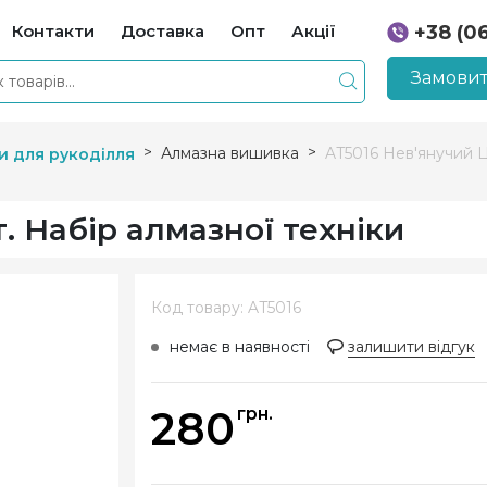
Контакти
Доставка
Опт
Акції
+38 (0
+38 (0
Замовит
Алмазна вишивка
AT5016 Нев'янучий Цв
и для рукоділля
. Набір алмазної техніки
Код товару: AT5016
немає в наявності
залишити відгук
280
грн.