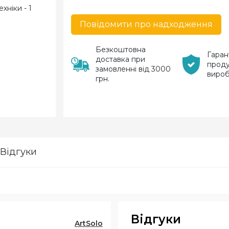
Повідомити про надходження
Безкоштовна
Гаран
доставка при
проду
замовленні від 3000
виро
грн.
Відгуки
Відгуки
ArtSolo