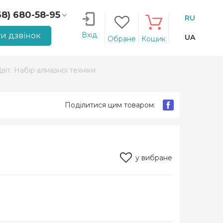
68) 680-58-95
RU
66) 207-14-90
Вхід
и дзвінок
UA
Обране
Кошик
іт. Набір алмазної техніки
Поділитися цим товаром:
у вибране