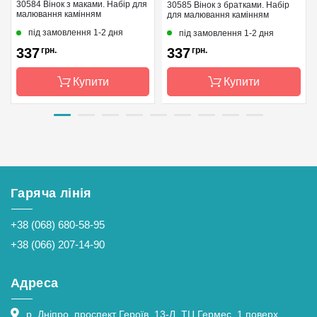
30584 Вінок з маками. Набір для
30585 Вінок з братками. Набір
малювання камінням
для малювання камінням
під замовлення 1-2 дня
під замовлення 1-2 дня
337
грн.
337
грн.
Купити
Купити
Бренд
Dream Art
Бренд
Dream Art
Країна
Україна
Країна
Україна
виробник
виробник
Гаряча лінія
Зашивання
повна
Зашивання
повна
Розмір
33x33 см
Розмір
33x33 см
+38 (068) 680-58-95
Каміння
квадрані
Каміння
квадрані
+38 (066) 207-14-90
акрилові
акрилові
Адреса
р. Дніпро, проспект Героїв, 13-Л, ТЦ Гермес, 1 поверх