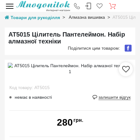
Алмазна вишивка
AT5015 Цілит
Товари для рукоділля
AT5015 Цілитель Пантелеймон. Набір
алмазної техніки
Поділитися цим товаром:
Код товару: AT5015
немає в наявності
залишити відгук
280
грн.