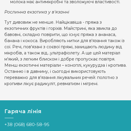
молока має антимікробні та зволожуючі властивості.
Рослинна екзотика у в'язанні
Тут дивовиж не менше. Найцікавіша - пряжа з
екзотичних фруктів і горіхів. Майстрині, яка звикла до
бавовні, складно повірити, що існує пряжа з ананаса,
банана і кокоса. Виробляють нитки для в'язання також із
сої. Речі, пов'язані з соєвої пряжі, захищають людину від
мікробів, а також від…ультрафіолету. А ще цей матеріал
м'який, з легким блиском і добре пропускає повітря.
Менш екзотичні матеріали – коноплі, кукурудза і кропива.
Останню і в давнину, і сьогодні використовують
переважно для в'язання лікувальних речей: полотно з
кропиви лікує радикуліт, ревматизм і мігрені.
Гаряча лінія
+38 (068) 680-58-95