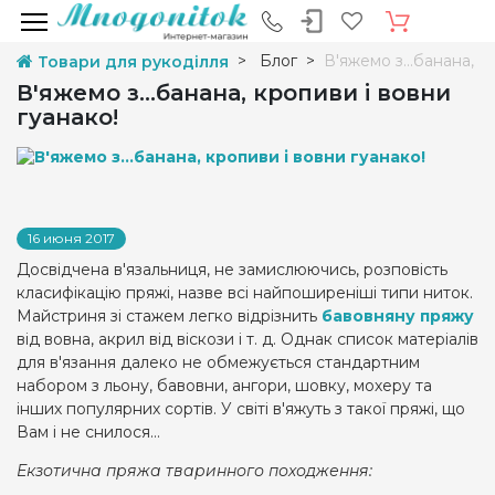
Блог
В'яжемо з...банана, к
Товари для рукоділля
В'яжемо з...банана, кропиви і вовни
гуанако!
16 июня 2017
Досвідчена в'язальниця, не замислюючись, розповість
класифікацію пряжі, назве всі найпоширеніші типи ниток.
Майстриня зі стажем легко відрізнить
бавовняну пряжу
від вовна, акрил від віскози і т. д. Однак список матеріалів
для в'язання далеко не обмежується стандартним
набором з льону, бавовни, ангори, шовку, мохеру та
інших популярних сортів. У світі в'яжуть з такої пряжі, що
Вам і не снилося…
Екзотична пряжа тваринного походження: