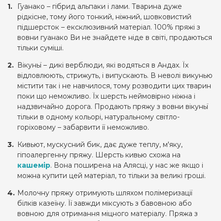
Гуанако – гібрид альпаки і лами. Тварина дуже
рідкісне, тому його тонкий, ніжний, шовковистий
підшерсток – ексклюзивний матеріал. 100% пряжі з
вовни гуанако Ви не знайдете ніде в світі, продаються
тільки суміші.
Вікуньї – дикі верблюди, які водяться в Андах. Їх
відловлюють, стрижуть, і випускають. В неволі викунью
містити так і не навчилося, тому розводити цих тварин
поки що неможливо. Їх шерсть неймовірно ніжна і
надзвичайно дорога. Продають пряжу з вовни вікуньї
тільки в одному кольорі, натуральному світло-
горіховому – забарвити її неможливо.
Кивьют, мускусний бик, дає дуже теплу, м'яку,
гіпоалергенну пряжу. Шерсть кивью схожа на
кашемір
. Вона поширена на Алясці, у нас же якщо і
можна купити цей матеріал, то тільки за великі гроші.
Молочну пряжу отримують шляхом полімеризації
білків казеїну. Її завжди міксують з бавовною або
вовною для отримання міцного матеріалу. Пряжа з