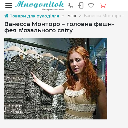
Блог
Ванесса Монторо – г
Товари для рукоділля
Ванесса Монторо – головна фешн-
фея в'язального світу