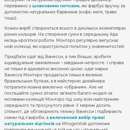
переважно з
шовковими нитками
, які фарбує вручну за
допомогою натуральних барвників (кофе, мате, трави
тощо).
Кожен виріб створюється всього в декількох екземплярах
різних кольорів. На створення сукні в середньому йде
місяць кропіткої роботи. Монторо регулярно випускає
нові колекції, які користуються попитом у знаменитостей.
Придбати одяг від Ванесси, а тим більше, зробити
індивідуальне замовлення – завдання непросте. І справа
не тільки в адекватно високою ціною: одяг марки
Ванесса Монторо продається тільки в великих
бразильських бутіках, а в майстерню дизайнера
потрапити можна виключно «обраним». Але не
поспішайте сумно зітхати: зв'язати багато моделі за
мотивами колекцій Монторо під силу всім майстриням
середнього та просунутого рівня. У мережі досить
спільнот, де обговорюють техніку Ванесси і підбирають
схеми під її вироби, а
величезний вибір пряжі
натуральних відтінків
на Mnogonitok допоможе
повторити вишуканий і в той же час натуральний