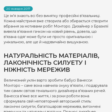
20 января 2017
Це ім'я знають всі без винятку професійні в'язальниці.
Кожна майстриня вже створила або збирається створити
вбрання за мотивами робіт Монторо. Дизайнер з Бразилії
вивела в'язання гачком на новий рівень, довела, що
в'язана одяг може бути не просто оригінальною і
унікальною, але ще й надзвичайно вишуканою.
НАТУРАЛЬНІСТЬ МАТЕРІАЛІВ,
ЛАКОНІЧНІСТЬ СИЛУЕТУ І
НІЖНІСТЬ МЕРЕЖИВ
Величезний уклін варто зробити бабусі Ванесси
Монторо – саме вона навчила онуку в'язати, і подарувала
тим самим світові геніального дизайнера в'язаних речей.
Ванесса в'яже все життя, і за роки роботи вона
сформувала свій неповторний авторський стиль:
лаконічні силуети, багатошарові мережива, витончені
візерунки та натуральні відтінки. Працює дизайнер