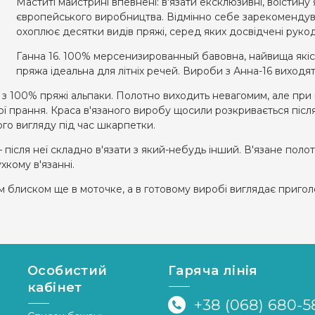
Маститі майстрині впевнені: в'язати ексклюзивні, воістину я
європейського виробництва. Відмінно себе зарекоменду
охоплює десятки видів пряжі, серед яких досвідчені рукод
Ганна 16. 100% мерсенизированный бавовна, найвища якіст
пряжа ідеальна для літніх речей. Вироби з Анна-16 виходять
з 100% пряжі альпаки. Полотно виходить невагомим, але при 
ої прання. Краса в'язаного виробу щосили розкривається після
вого вигляду під час шкарпетки.
– після неї складно в'язати з який-небудь інший. В'язане пол
кому в'язанні.
м блиском ще в моточке, а в готовому виробі виглядає приго
я.
Особистий
Гаряча лінія
кабінет
+38 (068) 680-5