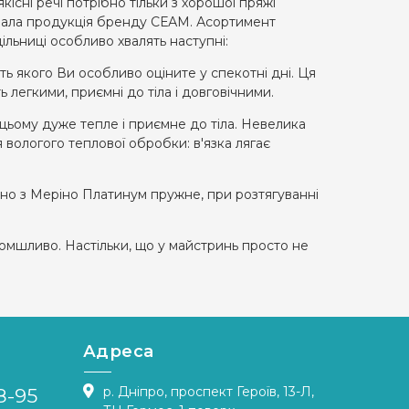
кісні речі потрібно тільки з хорошої пряжі
вала продукція бренду СЕАМ. Асортимент
ільниці особливо хвалять наступні:
ь якого Ви особливо оціните у спекотні дні. Ця
 легкими, приємні до тіла і довговічними.
цьому дуже тепле і приємне до тіла. Невелика
 вологого теплової обробки: в'язка лягає
отно з Меріно Платинум пружне, при розтягуванні
ломшливо. Настільки, що у майстринь просто не
Адреса
р. Дніпро, проспект Героїв, 13-Л,
8-95