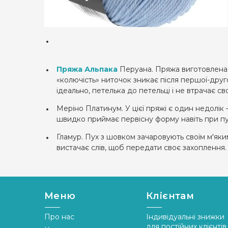
Пряжа Альпака
Перуана. Пряжа виготовлена 
«колючість» ниточок зникає після першої-друг
ідеально, петелька до петельці і не втрачає с
Меріно Платинум. У цієї пряжі є один недолік 
швидко приймає первісну форму навіть при пух
Гламур. Пух з шовком зачаровують своїм м'яки
вистачає слів, щоб передати своє захопленн
Меню
Клієнтам
Про нас
Індивідуальні знижки
для постійних клієнтів