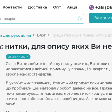
Контакти
Доставка
Опт
Акції
+38 (0
+38 (0
Замовит
Блог
Краща італійська пряжа: нитки, д
и для рукоділля
 нитки, для опису яких Ви не
21 июля 2017
Якщо Ви не любите італійську пряжу, значить, Ви ніколи не
не закохатися у якісний, приємну і у в'язанні, і в шкарпет
європейських стандартів.
В українських в'язальниць італійський продукт поки не з
що пробували цей матеріал у роботі далеко не все. Пряжа,
початківців рукодільниць ціною: моточек ниток коштує в д
вітчизняного або китайського виробництва. Але не можна з
рази!