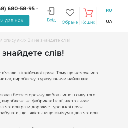
68) 680-58-95
RU
66) 207-14-90
Вхід
и дзвінок
UA
Обране
Кошик
ля опису яких Ви не знайдете слів!
 знайдете слів!
 в'язали з італійської пряжі. Тому що неможливо
ці нитка, вироблену з урахуванням найвищих
авоював беззастережну любов лише в силу того,
 вироблена на фабриках Італії, часто лякає
ва-чотири рази дорожче турецької пряжі,
абувати, що і якість вище мінімум в два-чотири