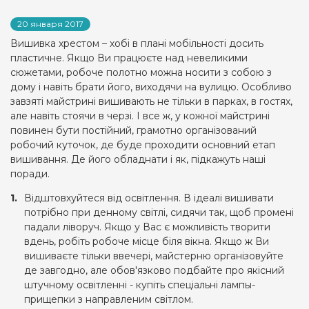
20 января 2017
Вишивка хрестом – хобі в плані мобільності досить
пластичне. Якщо Ви працюєте над невеликими
сюжетами, робоче полотно можна носити з собою з
дому і навіть брати його, виходячи на вулицю. Особливо
завзяті майстрині вишивають не тільки в парках, в гостях,
але навіть стоячи в черзі. І все ж, у кожної майстрині
повинен бути постійний, грамотно організований
робочий куточок, де буде проходити основний етап
вишивання. Де його обладнати і як, підкажуть наші
поради.
Відштовхуйтеся від освітлення. В ідеалі вишивати
потрібно при денному світлі, сидячи так, щоб промені
падали ліворуч. Якщо у Вас є можливість творити
вдень, робіть робоче місце біля вікна. Якщо ж Ви
вишиваєте тільки ввечері, майстерню організовуйте
де завгодно, але обов'язково подбайте про якісний
штучному освітленні - купіть спеціальні лампы-
прищепки з направленим світлом.