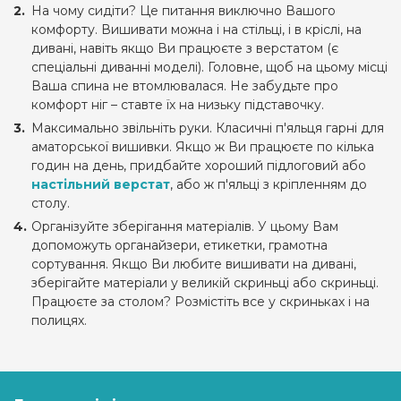
На чому сидіти? Це питання виключно Вашого
комфорту. Вишивати можна і на стільці, і в кріслі, на
дивані, навіть якщо Ви працюєте з верстатом (є
спеціальні диванні моделі). Головне, щоб на цьому місці
Ваша спина не втомлювалася. Не забудьте про
комфорт ніг – ставте їх на низьку підставочку.
Максимально звільніть руки. Класичні п'яльця гарні для
аматорської вишивки. Якщо ж Ви працюєте по кілька
годин на день, придбайте хороший підлоговий або
настільний верстат
, або ж п'яльці з кріпленням до
столу.
Організуйте зберігання матеріалів. У цьому Вам
допоможуть органайзери, етикетки, грамотна
сортування. Якщо Ви любите вишивати на дивані,
зберігайте матеріали у великій скриньці або скриньці.
Працюєте за столом? Розмістіть все у скриньках і на
полицях.