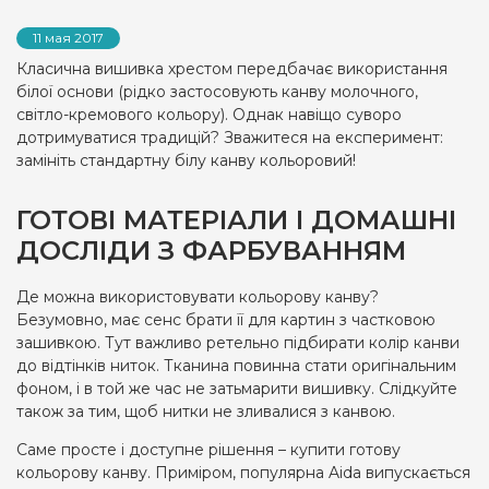
11 мая 2017
Класична вишивка хрестом передбачає використання
білої основи (рідко застосовують канву молочного,
світло-кремового кольору). Однак навіщо суворо
дотримуватися традицій? Зважитеся на експеримент:
замініть стандартну білу канву кольоровий!
ГОТОВІ МАТЕРІАЛИ І ДОМАШНІ
ДОСЛІДИ З ФАРБУВАННЯМ
Де можна використовувати кольорову канву?
Безумовно, має сенс брати її для картин з частковою
зашивкою. Тут важливо ретельно підбирати колір канви
до відтінків ниток. Тканина повинна стати оригінальним
фоном, і в той же час не затьмарити вишивку. Слідкуйте
також за тим, щоб нитки не зливалися з канвою.
Саме просте і доступне рішення – купити готову
кольорову канву. Приміром, популярна Aida випускається