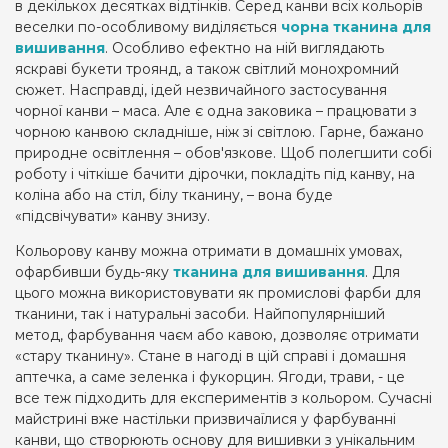
в декількох десятках відтінків. Серед канви всіх кольорів
веселки по-особливому виділяється
чорна тканина для
вишивання
. Особливо ефектно на ній виглядають
яскраві букети троянд, а також світлий монохромний
сюжет. Насправді, ідей незвичайного застосування
чорної канви – маса. Але є одна заковика – працювати з
чорною канвою складніше, ніж зі світлою. Гарне, бажано
природне освітлення – обов'язкове. Щоб полегшити собі
роботу і чіткіше бачити дірочки, покладіть під канву, на
коліна або на стіл, білу тканину, – вона буде
«підсвічувати» канву знизу.
Кольорову канву можна отримати в домашніх умовах,
офарбивши будь-яку
тканина для вишивання
. Для
цього можна використовувати як промислові фарби для
тканини, так і натуральні засоби. Найпопулярніший
метод, фарбування чаєм або кавою, дозволяє отримати
«стару тканину». Стане в нагоді в цій справі і домашня
аптечка, а саме зеленка і фукорцин. Ягоди, трави, - це
все теж підходить для експериментів з кольором. Сучасні
майстрині вже настільки призвичаїлися у фарбуванні
канви, що створюють основу для вишивки з унікальним