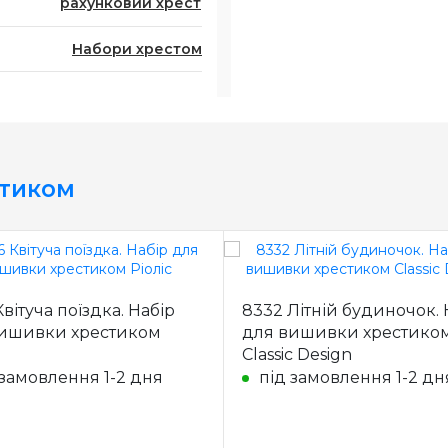
рахунковий хрест
Набори хрестом
стиком
вітуча поїздка. Набір
8332 Літній будиночок. 
ишивки хрестиком
для вишивки хрестико
Classic Design
 замовлення 1-2 дня
під замовлення 1-2 дн