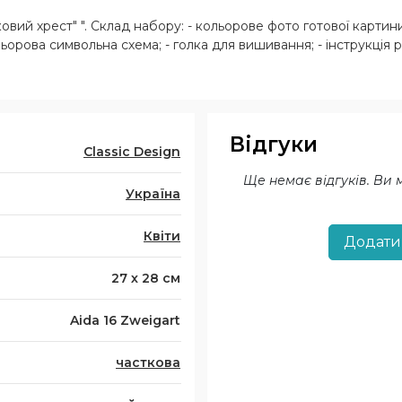
овий хрест" ". Склад набору: - кольорове фото готової картин
кольорова символьна схема; - голка для вишивання; - інструкція
Відгуки
Classic Design
Ще немає відгуків. Ви
Україна
Квіти
Додати
27 х 28 см
Aida 16 Zweigart
часткова