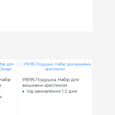
Набір
РВ195 Подушка. Набір для
РВ196 П
м
вишивки хрестиком
вишивк
під замовлення 1-2 дня
під з
я