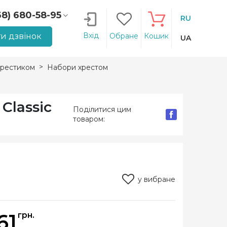
68) 680-58-95
RU
66) 207-14-90
Вхід
и дзвінок
Обране
Кошик
UA
рестиком
Набори хрестом
Classic
Поділитися цим
товаром:
у вибране
61
грн.