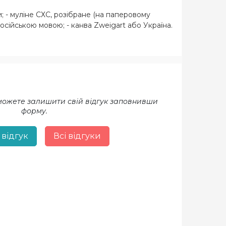
и; - муліне СХС, розібране (на паперовому
 російською мовою; - канва Zweigart або Україна.
 можете залишити свій відгук заповнивши
форму.
 відгук
Всі відгуки