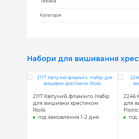
Техніка
Категорія
Набори для вишивання хре
2117 Квітучий фламінго. Набір
2246 К
для вишивки хрестиком
для в
Riolis
Ріоліс
під замовлення 1-2 дня
під