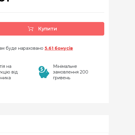
Купити
 вам буде нараховано
5.61 бонусів
тія на
Мінімальне
кцію від
замовлення 200
бника
гривень