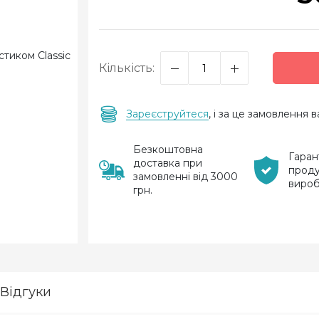
Кількість:
Зареєструйтеся
, і за це замовлення
Безкоштовна
Гаран
доставка при
проду
замовленні від 3000
виро
грн.
Відгуки