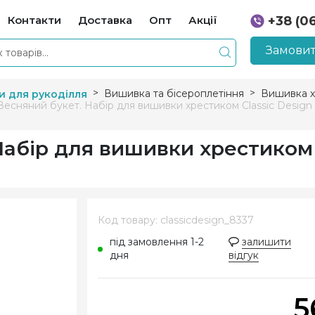
Контакти
Доставка
Опт
Акції
+38 (0
+38 (0
Замовит
Вишивка та бісероплетіння
Вишивка х
и для рукоділля
Весняний букет. Набір для вишивки хрестиком Classic Design
Набір для вишивки хрестиком 
Код товару: classicdesign_8337
під замовлення 1-2
залишити
дня
відгук
5