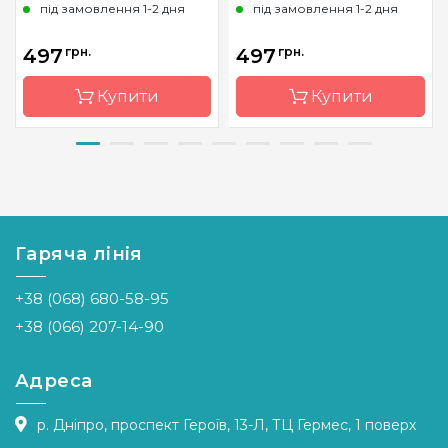
під замовлення 1-2 дня
під замовлення 1-2 дня
497
грн.
497
грн.
Купити
Купити
Бренд
Luca-S
Бренд
Luca-S
Країна
Молдова
Країна
Молдова
виробник
виробник
Гаряча лінія
Розмір
17 х 19 см
Розмір
22*15cm
Канва
Aida 16
Канва
Star Aida
+38 (068) 680-58-95
Zweigart
16/11
+38 (066) 207-14-90
Зашивання
часткова
Зашивання
часткова
Адреса
р. Дніпро, проспект Героїв, 13-Л, ТЦ Гермес, 1 поверх