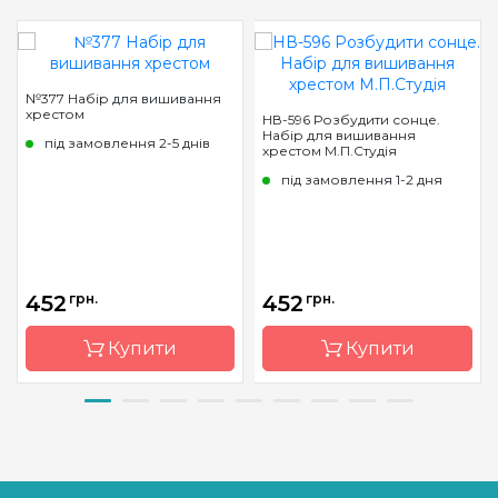
№377 Набір для вишивання
хрестом
НВ-596 Розбудити сонце.
Набір для вишивання
під замовлення 2-5 днів
хрестом М.П.Студія
під замовлення 1-2 дня
452
грн.
452
грн.
Купити
Купити
Бренд
Чарівна
Бренд
М.П.Студия
Мить
Країна
Росія
Країна
Україна
виробник