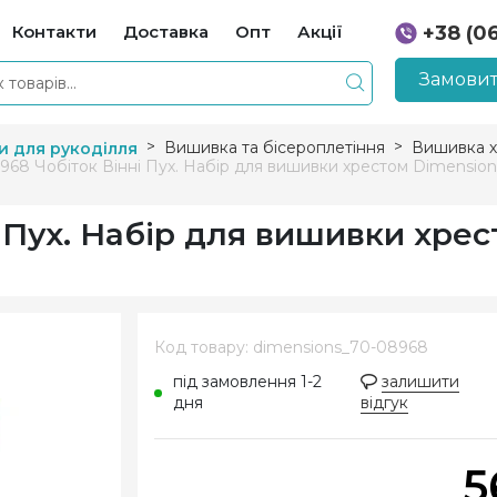
Контакти
Доставка
Опт
Акції
+38 (0
+38 (0
Замовит
Вишивка та бісероплетіння
Вишивка х
и для рукоділля
968 Чобіток Вінні Пух. Набір для вишивки хрестом Dimension
і Пух. Набір для вишивки хре
Код товару: dimensions_70-08968
під замовлення 1-2
залишити
дня
відгук
5