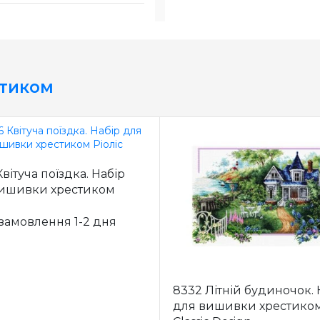
стиком
вітуча поїздка. Набір
ишивки хрестиком
 замовлення 1-2 дня
8332 Літній будиночок. 
для вишивки хрестико