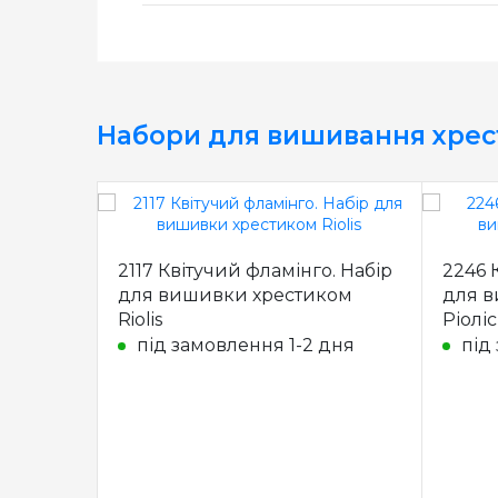
Набори для вишивання хре
2117 Квітучий фламінго. Набір
2246 К
для вишивки хрестиком
для в
Riolis
Ріоліс
під замовлення 1-2 дня
під