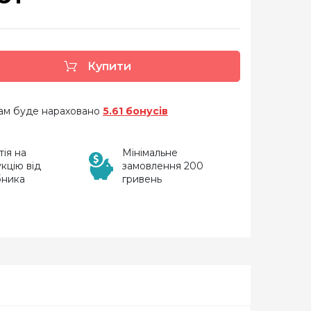
Купити
 вам буде нараховано
5.61 бонусів
тія на
Мінімальне
кцію від
замовлення 200
бника
гривень