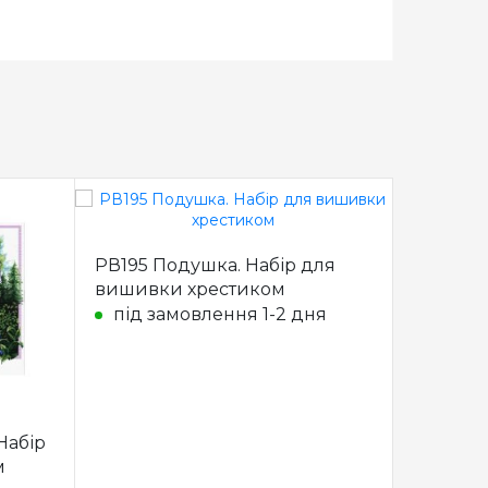
РВ195 Подушка. Набір для
РВ196 П
вишивки хрестиком
вишивк
під замовлення 1-2 дня
під з
Набір
м