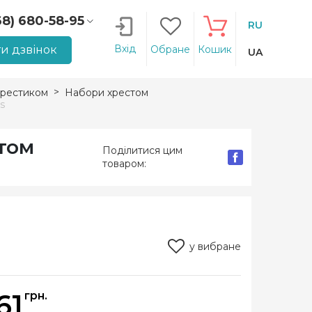
68) 680-58-95
RU
66) 207-14-90
Вхід
и дзвінок
Обране
Кошик
UA
рестиком
Набори хрестом
s
стом
Поділитися цим
товаром:
у вибране
61
грн.