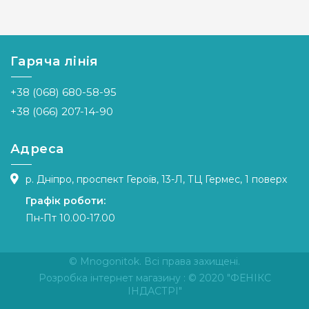
Бренд
Heritage
Бренд
Heritage
Crafts
Crafts
Країна
Великобританія
Країна
Великобритані
виробник
виробник
Гаряча лінія
Розмір
27х43,5
Розмір
33,5х42 см
см
+38 (068) 680-58-95
Канва
Linda
Канва
Linda
№27
+38 (066) 207-14-90
№27
Зашивання
часткова
Зашивання
часткова
Адреса
р. Дніпро, проспект Героїв, 13-Л, ТЦ Гермес, 1 поверх
Графік роботи:
Пн-Пт 10.00-17.00
© Mnogonitok. Всі права захищені.
Розробка інтернет магазину
: © 2020 "ФЕНІКС
ІНДАСТРІ"