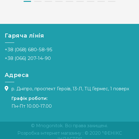
Бренд
Olanta
Бренд
Crystal Art
Країна
Україна
Країна
Україна
виробник
виробник
Гаряча лінія
Розмір
22х29
Розмір
56x37.5 см
Канва
Aida
Канва
Aida 14
+38 (068) 680-58-95
Zweigart
Зашивання
часткова
16 біла
+38 (066) 207-14-90
Зашивання
часткова
Адреса
р. Дніпро, проспект Героїв, 13-Л, ТЦ Гермес, 1 поверх
Графік роботи:
Пн-Пт 10.00-17.00
© Mnogonitok. Всі права захищені.
Розробка інтернет магазину
: © 2020 "ФЕНІКС