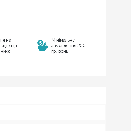
тія на
Мінімальне
кцію від
замовлення 200
бника
гривень