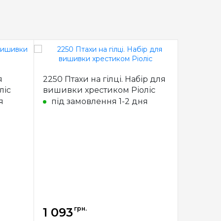
я
2250 Птахи на гілці. Набір для
K-31 Ябл
ліс
вишивки хрестиком Ріоліс
вишивк
я
під замовлення 1-2 дня
під з
грн.
1 093
1 093