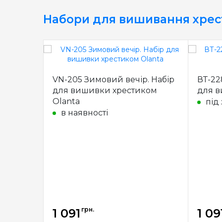
Набори для вишивання хре
VN-205 Зимовий вечір. Набір
ВТ-22
для вишивки хрестиком
для в
Olanta
під
в наявності
грн.
1 091
1 09