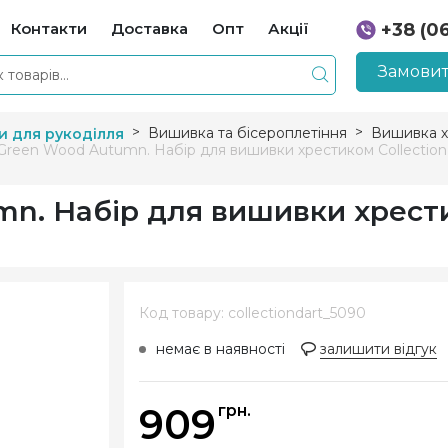
Контакти
Доставка
Опт
Акції
+38 (0
+38 (0
Замовит
Вишивка та бісероплетіння
Вишивка х
и для рукоділля
Green Wood Autumn. Набір для вишивки хрестиком Collection 
mn. Набір для вишивки хрест
Код товару: collectiondart_5090
немає в наявності
залишити відгук
909
грн.