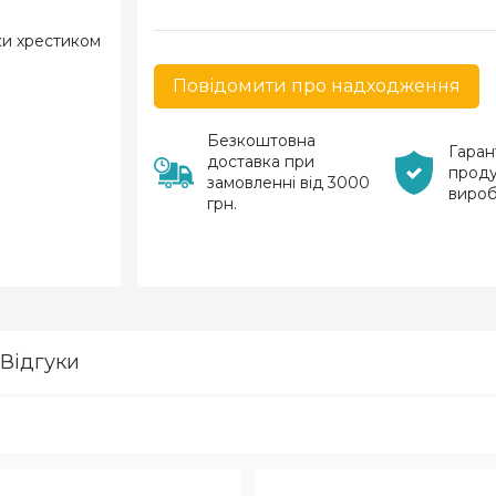
Повідомити про надходження
Безкоштовна
Гаран
доставка при
проду
замовленні від 3000
виро
грн.
Відгуки