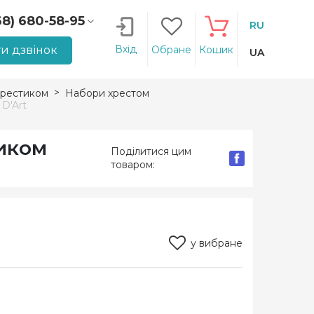
68) 680-58-95
RU
66) 207-14-90
Вхід
и дзвінок
Обране
Кошик
UA
рестиком
Набори хрестом
D'Art
иком
Поділитися цим
товаром:
у вибране