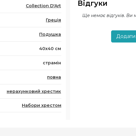
Відгуки
Collection D'Art
Ще немає відгуків. Ви
Греція
Подушка
Додати
40х40 см
страмін
повна
нерахунковий хрестик
Набори хрестом