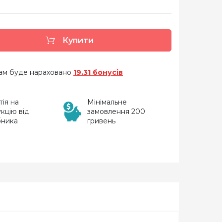
Купити
 вам буде нараховано
19.31 бонусів
тія на
Мінімальне
кцію від
замовлення 200
бника
гривень