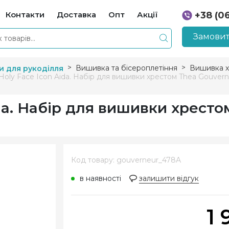
Контакти
Доставка
Опт
Акції
+38 (0
+38 (0
Замовит
Вишивка та бісероплетіння
Вишивка х
и для рукоділля
Holy Face Icon Aida. Набір для вишивки хрестом Thea Gouvern
ida. Набір для вишивки хресто
Код товару: gouverneur_478A
в наявності
залишити відгук
1 