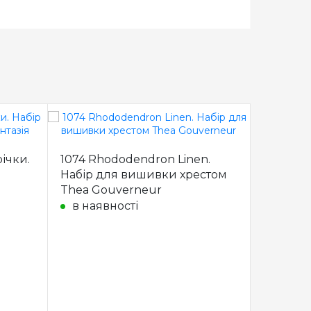
ічки.
1074 Rhododendron Linen.
Набір для вишивки хрестом
Thea Gouverneur
в наявності
PN-0150
читання
хрестик