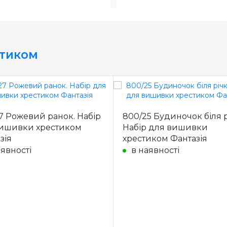
стиком
7 Рожевий ранок. Набір
800/25 Будиночок біля р
ишивки хрестиком
Набір для вишивки
зія
хрестиком Фантазія
аявності
в наявності