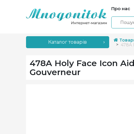
Про нас
Товар
Каталог товарів
478A 
478A Holy Face Icon A
Gouverneur