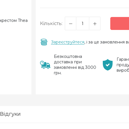
Кількість:
Зареєструйтеся
, і за це замовлення
Безкоштовна
Гаран
доставка при
проду
замовленні від 3000
виро
грн.
Відгуки