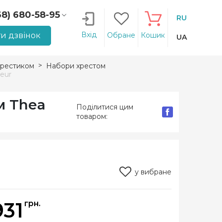
68) 680-58-95
RU
66) 207-14-90
Вхід
и дзвінок
Обране
Кошик
UA
рестиком
Набори хрестом
eur
м Thea
Поділитися цим
товаром:
у вибране
931
грн.