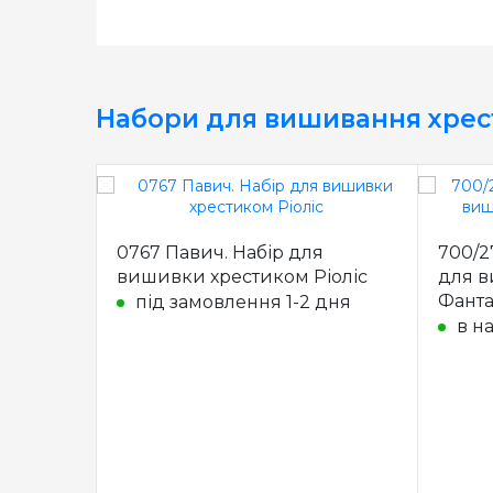
Набори для вишивання хре
0767 Павич. Набір для
700/2
вишивки хрестиком Ріоліс
для в
Фанта
під замовлення 1-2 дня
в н