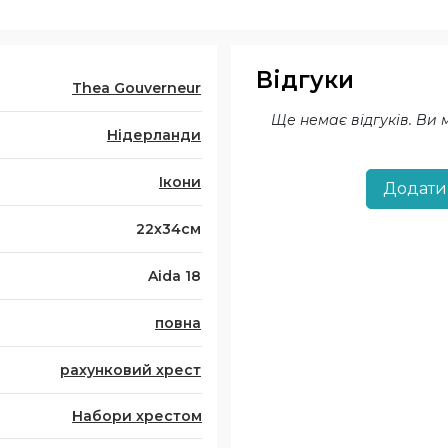
Відгуки
Thea Gouverneur
Ще немає відгуків. Ви
Нідерланди
Ікони
Додати
22х34см
Aida 18
повна
рахунковий хрест
Набори хрестом