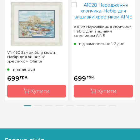
A1028 Народження хлопчика.
Набір для вишивки
хрестиком AINE
під замовлення 1-2 дня
VN-160 Замок біля моря.
Набір для вишивки
хрестиком Olanta
в наявності
699
грн.
699
грн.
Купити
Купити
Бренд
Olanta
Бренд
AINE
Країна
Україна
Країна
Литва
виробник
виробник