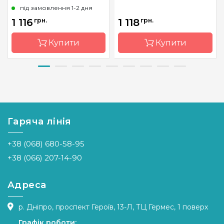
під замовлення 1-2 дня
1 116
грн.
1 118
грн.
Купити
Купити
Бренд
Classic
Бренд
Dimensions
Design
Країна
Китай
Країна
Україна
виробник
виробник
Гаряча лінія
Розмір
d=30 cm
Розмір
65*26 см
Канва
Aida 18
+38 (068) 680-58-95
Канва
Aida 14
Зашивання
повна
Zweigart
+38 (066) 207-14-90
Зашивання
часткова
Адреса
р. Дніпро, проспект Героїв, 13-Л, ТЦ Гермес, 1 поверх
Графік роботи: