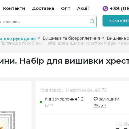
Контакти
Доставка
Опт
Акції
+38 (0
+38 (0
Замовит
Вишивка та бісероплетіння
Вишивка х
и для рукоділля
 Гірлянда з горобини. Набір для вишивки хрестом Magic Need
бини. Набір для вишивки хрес
Код товару: MagicNeedle_40-76
під замовлення 1-2
залишити
дня
відгук
1 235