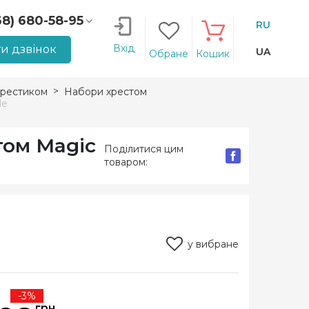
68) 680-58-95
RU
66) 207-14-90
Вхід
и дзвінок
UA
Обране
Кошик
рестиком
Набори хрестом
le
том Magic
Поділитися цим
товаром:
у вибране
-3%
грн.