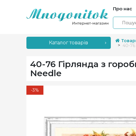
Про нас
Товар
Каталог товарів
40-76
40-76 Гірлянда з горо
Needle
-3%