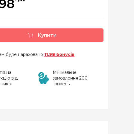
198
Купити
 вам буде нараховано
11.98 бонусів
тія на
Мінімальне
кцію від
замовлення 200
бника
гривень