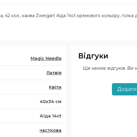
 42 кол., канва Zweigart Аїда 14ct кремового кольору, голка
Відгуки
Magic Needle
Ще немає відгуків. Ви
Латвія
Квіти
Додати
40х34 см
Аїда 14ct
часткова