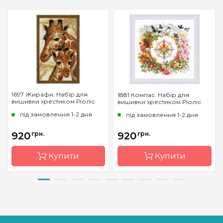
1697 Жирафи. Набір для
1881 Компас. Набір для
вишивки хрестиком Ріоліс
вишивки хрестиком Ріоліс
під замовлення 1-2 дня
під замовлення 1-2 дня
920
грн.
920
грн.
Купити
Купити
Бренд
Riolis
Бренд
Riolis
Країна
Литва
Країна
Литва
виробник
виробник