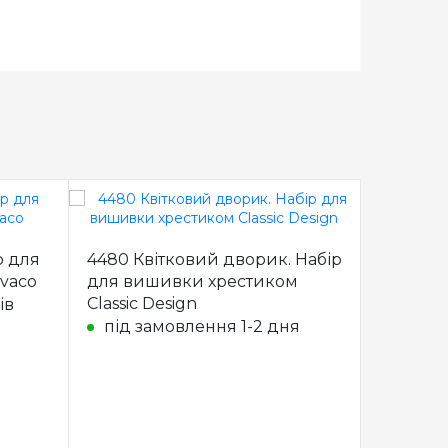
р для
4480 Квітковий дворик. Набір
vaco
для вишивки хрестиком
Classic Design
ів
під замовлення 1-2 дня
1683 Різ
вишивки