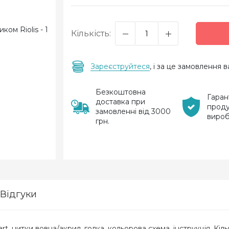
Кількість:
Зареєструйтеся
, і за це замовлення
Безкоштовна
Гаран
доставка при
проду
замовленні від 3000
виро
грн.
Відгуки
, нитки вовна/акрил, голка, кольорова схема, інструкція. Кільк