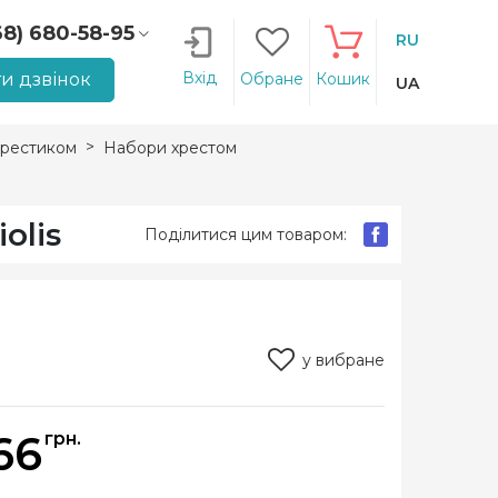
68) 680-58-95
RU
66) 207-14-90
Вхід
и дзвінок
Обране
Кошик
UA
рестиком
Набори хрестом
olis
Поділитися цим товаром:
у вибране
66
грн.