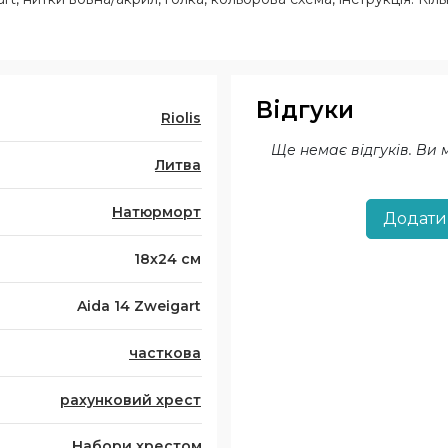
Відгуки
Riolis
Ще немає відгуків. Ви
Литва
Натюрморт
Додати
18х24 см
Aida 14 Zweigart
часткова
рахунковий хрест
Набори хрестом