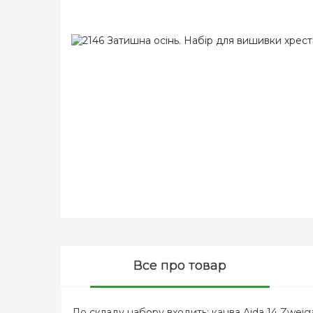
Все про товар
До складу набору входить: канва Aida 14 Zweigart