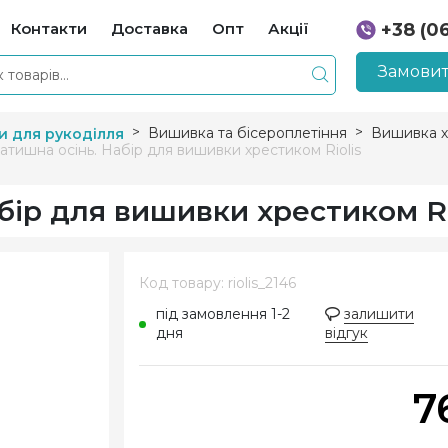
Контакти
Доставка
Опт
Акції
+38 (0
+38 (0
Замовит
Вишивка та бісероплетіння
Вишивка х
и для рукоділля
Затишна осінь. Набір для вишивки хрестиком Riolis
бір для вишивки хрестиком Ri
Код товару: riolis_2146
під замовлення 1-2
залишити
дня
відгук
7