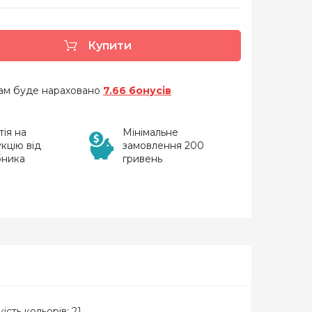
Купити
 вам буде нараховано
7.66 бонусів
тія на
Мінімальне
кцію від
замовлення 200
бника
гривень
ість кольорів: 21