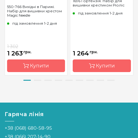
1696 Гортензія. Набір для
вишивки хрестиком Ріоліс
550-766 Вихідні в Парижі.
Набір для вишивки хрестом
під замовлення 1-2 дня
Magic Needle
під замовлення 1-2 дня
1 302
1 263
грн.
1 264
грн.
Купити
Купити
Бренд
Magic
Бренд
Riolis
Needle
Країна
Литва
Країна
Латвія
виробник
виробник
Гаряча лінія
Розмір
35х30 см
Розмір
40х30 см
Канва
Aida 14
+38 (068) 680-58-95
Канва
Аїда 14ct
Zweigart
+38 (066) 207-14-90