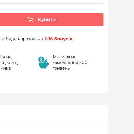
Купити
 вам буде нараховано
2.16 бонусів
тія на
Мінімальне
кцію від
замовлення 200
бника
гривень