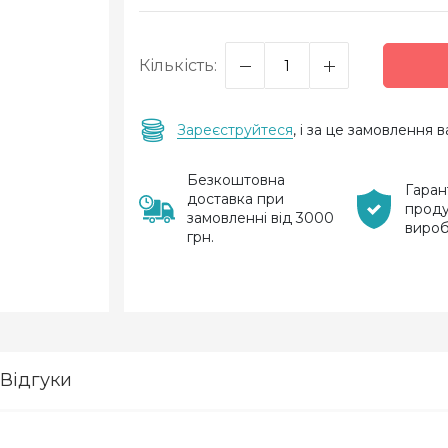
Кількість:
Зареєструйтеся
, і за це замовлення
Безкоштовна
Гаран
доставка при
проду
замовленні від 3000
виро
грн.
Відгуки