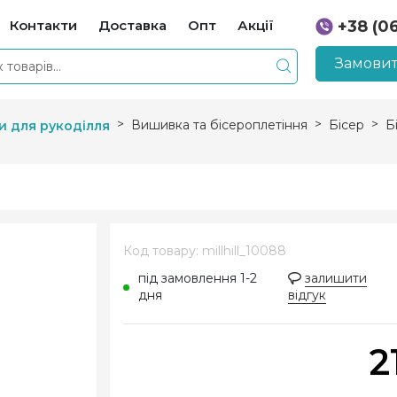
Контакти
Доставка
Опт
Акції
+38 (0
+38 (0
Замовит
Вишивка та бісероплетіння
Бісер
Бі
и для рукоділля
Код товару: millhill_10088
під замовлення 1-2
залишити
дня
відгук
2