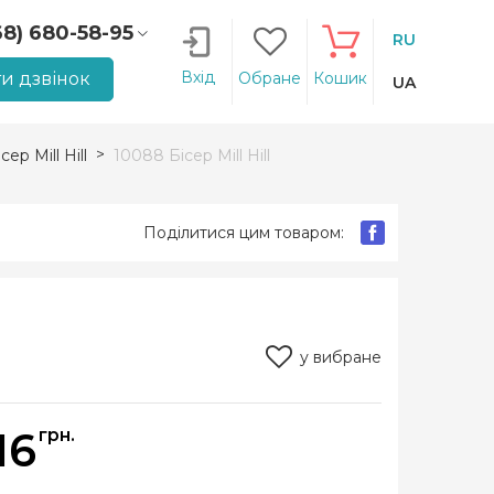
68) 680-58-95
RU
66) 207-14-90
Вхід
и дзвінок
Обране
Кошик
UA
сер Mill Hill
10088 Бісер Mill Hill
Поділитися цим товаром:
у вибране
16
грн.